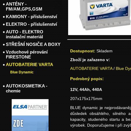
ANTÉNY -
FM/AM,GPS,GSM
KAMIONY - příslušenství
ELEKTRO - příslušenství
AUTO - ELEKTRO
instalační materiál
STŘEŠNÍ NOSIČE A BOXY
Dostupnost:
Skladem
Vzduchové pérování
FIRESTONE
Zboží je zařazeno v:
AUTOBATERIE VARTA
AUTOBATERIE VARTA
/
Blue Dy
Blue Dynamic
Podrobný popis:
AUTOKOSMETIKA -
12V, 44Ah, 440A
chemie
207x175x175mm
BLUE dynamic je nejprodávanějš
důsledek obsáhlého, silného a
kapacity, studeného startu a b
výrobek. Doporučujeme i při zvý