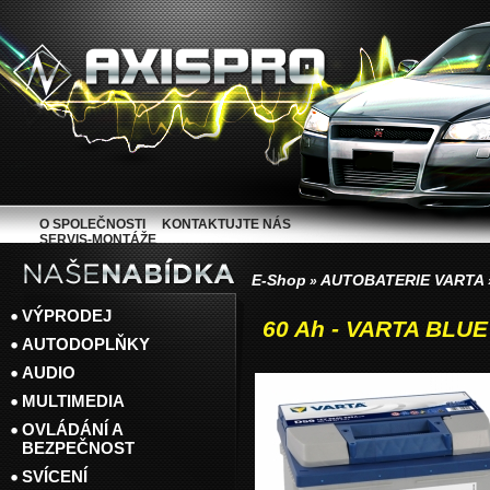
O SPOLEČNOSTI
KONTAKTUJTE NÁS
SERVIS-MONTÁŽE
E-Shop
AUTOBATERIE VARTA
»
VÝPRODEJ
60 Ah - VARTA BLU
AUTODOPLŇKY
AUDIO
MULTIMEDIA
OVLÁDÁNÍ A
BEZPEČNOST
SVÍCENÍ