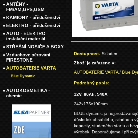
ANTÉNY -
FM/AM,GPS,GSM
KAMIONY - příslušenství
ELEKTRO - příslušenství
AUTO - ELEKTRO
instalační materiál
STŘEŠNÍ NOSIČE A BOXY
Dostupnost:
Skladem
Vzduchové pérování
FIRESTONE
Zboží je zařazeno v:
AUTOBATERIE VARTA
AUTOBATERIE VARTA
/
Blue Dy
Blue Dynamic
Podrobný popis:
AUTOKOSMETIKA -
12V, 60Ah, 540A
chemie
242x175x190mm
BLUE dynamic je nejprodávanější
důsledek obsáhlého, silného a v
kapacity, studeného startu a be
výrobek. Doporučujeme i při zvý