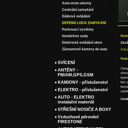
Auto-moto alarmy
Centrální zamykání
Dálkové ovládání
DEFEND LOCK ZAMYKÁNÍ
Parkovací systémy
Dost
Handsfree sady
Elektrické ovládání oken
Zbož
Záznamové kamery do auta
OVL
Podr
SVÍCENÍ
Zamy
ANTÉNY -
shor
FM/AM,GPS,GSM
type
KAMIONY - příslušenství
bez p
bezp
ELEKTRO - příslušenství
zámk
AUTO - ELEKTRO
Uved
instalační materiál
STŘEŠNÍ NOSIČE A BOXY
Vzduchové pérování
FIRESTONE