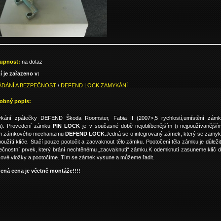
upnost:
na dotaz
í je zařazeno v:
ÁDÁNÍ A BEZPEČNOST
/
DEFEND LOCK ZAMYKÁNÍ
obný popis:
kání zpátečky DEFEND Škoda Roomster, Fabia II (2007>,5 rychlostí,umístění zám
a). Provedení zámku
PIN LOCK
je v současné době nejoblíbenějším (i nejpoužívanější
m zámkového mechanizmu
DEFEND LOCK
.Jedná se o integrovaný zámek, který se zamy
oužítí klíče. Stačí pouze pootočit a zacvaknout tělo zámku. Pootočení těla zámku je důleži
ečnostní prvek, který brání nechtěnému „zacvaknutí“ zámku.K odemknutí zasuneme klíč 
ové vložky a pootočíme. Tím se zámek vysune a můžeme řadit.
ená cena je včetně montáže!!!!