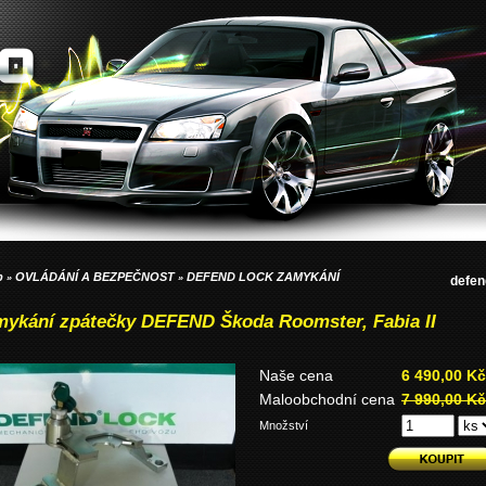
p
OVLÁDÁNÍ A BEZPEČNOST
DEFEND LOCK ZAMYKÁNÍ
»
»
defen
mykání zpátečky DEFEND Škoda Roomster, Fabia II
Naše cena
6 490,00 Kč
Maloobchodní cena
7 990,00 Kč
Množství