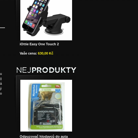
iOttie Easy One Touch 2
Vaše cena:
630,00 Kč
ku
m)
ká
tý
do
Odpuzovač hlodavců do auta