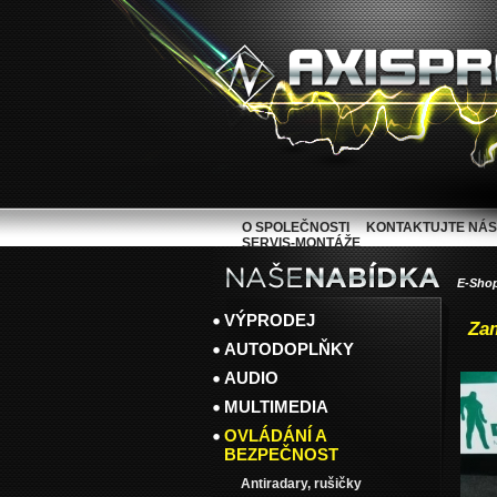
O SPOLEČNOSTI
KONTAKTUJTE NÁS
SERVIS-MONTÁŽE
E-Sho
VÝPRODEJ
Za
AUTODOPLŇKY
AUDIO
MULTIMEDIA
OVLÁDÁNÍ A
BEZPEČNOST
Antiradary, rušičky