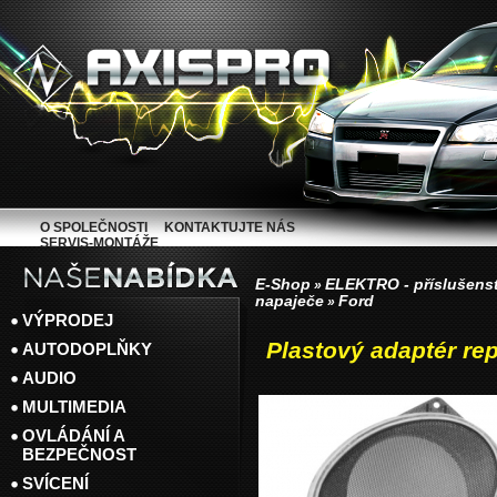
O SPOLEČNOSTI
KONTAKTUJTE NÁS
SERVIS-MONTÁŽE
E-Shop
ELEKTRO - příslušenst
»
napaječe
Ford
»
VÝPRODEJ
Plastový adaptér re
AUTODOPLŇKY
AUDIO
MULTIMEDIA
OVLÁDÁNÍ A
BEZPEČNOST
SVÍCENÍ