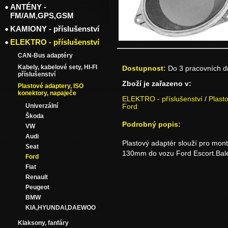
ANTÉNY -
FM/AM,GPS,GSM
KAMIONY - příslušenství
ELEKTRO - příslušenství
CAN-Bus adaptéry
Kabely, kabelové sety, HI-FI
Dostupnost:
Do 3 pracovních 
příslušenství
Zboží je zařazeno v:
Plastové adaptery, ISO
konektory, napaječe
ELEKTRO - příslušenství
/
Plast
Univerzální
Ford
Škoda
Podrobný popis:
VW
Audi
Plastový adaptér slouží pro mon
Seat
130mm do vozu Ford Escort.Bale
Ford
Fiat
Renault
Peugeot
BMW
KIA,HYUNDAI,DAEWOO
Klaksony, fanfáry