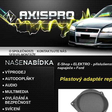
O SPOLEČNOSTI
KONTAKTUJTE NÁS
SERVIS-MONTÁŽE
E-Shop
ELEKTRO - příslušenst
»
napaječe
Ford
»
VÝPRODEJ
Plastový adaptér re
AUTODOPLŇKY
AUDIO
MULTIMEDIA
OVLÁDÁNÍ A
BEZPEČNOST
SVÍCENÍ