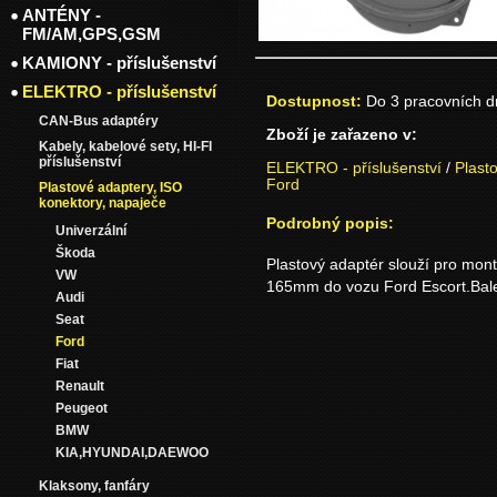
ANTÉNY -
FM/AM,GPS,GSM
KAMIONY - příslušenství
ELEKTRO - příslušenství
Dostupnost:
Do 3 pracovních 
CAN-Bus adaptéry
Zboží je zařazeno v:
Kabely, kabelové sety, HI-FI
příslušenství
ELEKTRO - příslušenství
/
Plast
Ford
Plastové adaptery, ISO
konektory, napaječe
Podrobný popis:
Univerzální
Škoda
Plastový adaptér slouží pro mon
VW
165mm do vozu Ford Escort.Bale
Audi
Seat
Ford
Fiat
Renault
Peugeot
BMW
KIA,HYUNDAI,DAEWOO
Klaksony, fanfáry