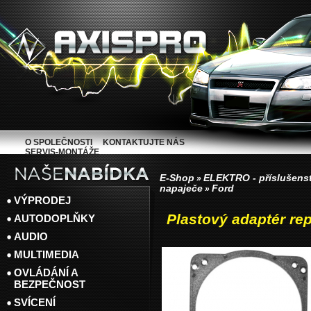
O SPOLEČNOSTI
KONTAKTUJTE NÁS
SERVIS-MONTÁŽE
E-Shop
ELEKTRO - příslušenst
»
napaječe
Ford
»
VÝPRODEJ
Plastový adaptér rep
AUTODOPLŇKY
AUDIO
MULTIMEDIA
OVLÁDÁNÍ A
BEZPEČNOST
SVÍCENÍ