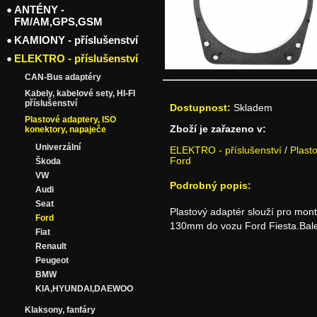
ANTÉNY -
FM/AM,GPS,GSM
KAMIONY - příslušenství
ELEKTRO - příslušenství
CAN-Bus adaptéry
Kabely, kabelové sety, HI-FI
příslušenství
Dostupnost:
Skladem
Plastové adaptery, ISO
Zboží je zařazeno v:
konektory, napaječe
Univerzální
ELEKTRO - příslušenství
/
Plast
Ford
Škoda
VW
Podrobný popis:
Audi
Seat
Plastový adaptér slouží pro mon
Ford
130mm do vozu Ford Fiesta.Bale
Fiat
Renault
Peugeot
BMW
KIA,HYUNDAI,DAEWOO
Klaksony, fanfáry