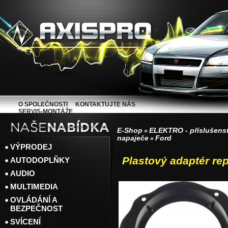
O SPOLEČNOSTI
KONTAKTUJTE NÁS
SERVIS-MONTÁŽE
E-Shop
ELEKTRO - příslušenst
»
napaječe
Ford
»
VÝPRODEJ
Plastový adaptér re
AUTODOPLŇKY
AUDIO
MULTIMEDIA
OVLÁDÁNÍ A
BEZPEČNOST
SVÍCENÍ