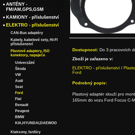
ANTÉNY -
FM/AM,GPS,GSM
KAMIONY - příslušenství
ELEKTRO - příslušenství
CAN-Bus adaptéry
Kabely, kabelové sety, HI-FI
příslušenství
Dostupnost:
Do 3 pracovních 
Plastové adaptery, ISO
konektory, napaječe
Zboží je zařazeno v:
Univerzální
ELEKTRO - příslušenství
/
Plast
Škoda
Ford
VW
Audi
Podrobný popis:
Seat
Ford
Plastový adaptér slouží pro mon
Fiat
165mm do vozu Ford Focus C-MA
Renault
Peugeot
BMW
KIA,HYUNDAI,DAEWOO
Klaksony, fanfáry