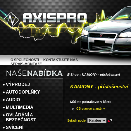
O SPOLEČNOSTI
KONTAKTUJTE NÁS
SERVIS-MONTÁŽE
E-Shop
KAMIONY - příslušenství
»
VÝPRODEJ
KAMIONY - příslušenství
AUTODOPLŇKY
AUDIO
Můžete pokračovat v části:
MULTIMEDIA
CB stanice a antény
OVLÁDÁNÍ A
BEZPEČNOST
Seřadit podle
:
SVÍCENÍ