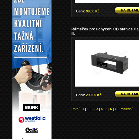
Cena:
99,00 Kč
Rámeček pro uchycení CB stanice Ha
III.
Cena:
290,00 Kč
První
|
<
|
1
|
2
|
3
|
4
|
5
|
6
|
>
|
Poslední