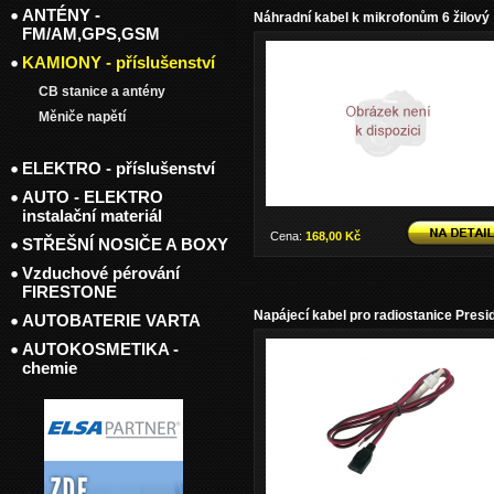
ANTÉNY -
Náhradní kabel k mikrofonům 6 žilový
FM/AM,GPS,GSM
KAMIONY - příslušenství
CB stanice a antény
Měniče napětí
ELEKTRO - příslušenství
AUTO - ELEKTRO
instalační materiál
Cena:
168,00 Kč
STŘEŠNÍ NOSIČE A BOXY
Vzduchové pérování
FIRESTONE
Napájecí kabel pro radiostanice Presi
AUTOBATERIE VARTA
AUTOKOSMETIKA -
chemie