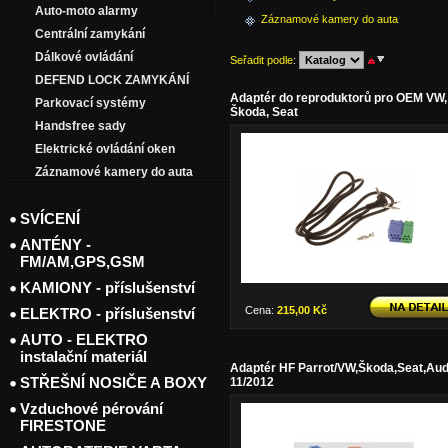
Auto-moto alarmy
Záznamové kamery do auta
Centrální zamykání
Dálkové ovládání
Seřadit podle
:
DEFEND LOCK ZAMYKÁNÍ
Adaptér do reproduktorů pro OEM VW,
Parkovací systémy
Škoda, Seat
Handsfree sady
Elektrické ovládání oken
Záznamové kamery do auta
SVÍCENÍ
ANTÉNY -
FM/AM,GPS,GSM
KAMIONY - příslušenství
Cena:
215,00 Kč
ELEKTRO - příslušenství
AUTO - ELEKTRO
instalační materiál
Adaptér HF Parrot/VW,Škoda,Seat,Aud
STŘEŠNÍ NOSIČE A BOXY
11/2012
Vzduchové pérování
FIRESTONE