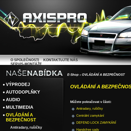
O SPOLEČNOSTI
KONTAKTUJTE NÁS
SERVIS-MONTÁŽE
E-Shop
OVLÁDÁNÍ A BEZPEČNOST
»
VÝPRODEJ
OVLÁDÁNÍ A BEZPEČNO
AUTODOPLŇKY
AUDIO
Můžete pokračovat v části:
MULTIMEDIA
Antiradary, rušičky
OVLÁDÁNÍ A
Centrální zamykání
BEZPEČNOST
DEFEND LOCK ZAMYKÁNÍ
Antiradary, rušičky
Handsfree sady