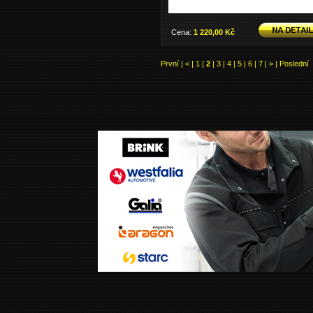
Cena:
1 220,00 Kč
První
|
<
|
1
|
2
|
3
|
4
|
5
|
6
|
7
|
>
|
Poslední