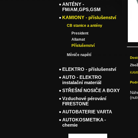
ANTÉNY -
FM/AM,GPS,GSM
KAMIONY - příslušenství
CB stanice a antény
President
Allamat
Příslušenství
Měniče napětí
Dost
Zbož
ELEKTRO - příslušenství
KAMI
AUTO - ELEKTRO
instalační materiál
Podr
STŘEŠNÍ NOSIČE A BOXY
Náhr
(nut
Vzduchové pérování
FIRESTONE
AUTOBATERIE VARTA
AUTOKOSMETIKA -
chemie