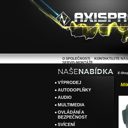
O SPOLEČNOSTI
KONTAKTUJTE NÁS
SERVIS-MONTÁŽE
E-Sho
VÝPRODEJ
Mik
AUTODOPLŇKY
AUDIO
MULTIMEDIA
OVLÁDÁNÍ A
BEZPEČNOST
SVÍCENÍ