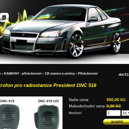
p
KAMIONY - příslušenství
CB stanice a antény
Příslušenství
»
»
»
dnc51
rofon pro radiostanice President DNC 518
Naše cena
550,00 Kč
Maloobchodní cena
0,00 Kč
Množství