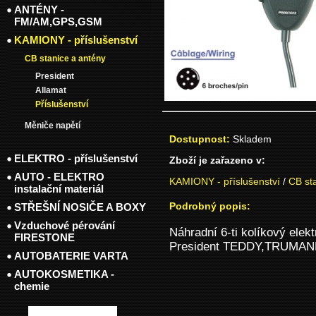
ANTÉNY -
FM/AM,GPS,GSM
KAMIONY - příslušenství
CB stanice a antény
President
Allamat
Příslušenství
Měniče napětí
Dostupnost:
Skladem
ELEKTRO - příslušenství
Zboží je zařazeno v:
AUTO - ELEKTRO
KAMIONY - příslušenství
/
CB st
instalační materiál
Podrobný popis:
STŘEŠNÍ NOSIČE A BOXY
Vzduchové pérování
Náhradní 6-ti kolíkový elek
FIRESTONE
President TEDDY,TRUMA
AUTOBATERIE VARTA
AUTOKOSMETIKA -
chemie