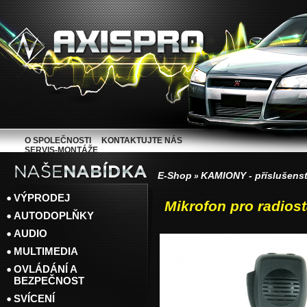
O SPOLEČNOSTI
KONTAKTUJTE NÁS
SERVIS-MONTÁŽE
E-Shop
KAMIONY - příslušenst
»
VÝPRODEJ
Mikrofon pro radios
AUTODOPLŇKY
AUDIO
MULTIMEDIA
OVLÁDÁNÍ A
BEZPEČNOST
SVÍCENÍ