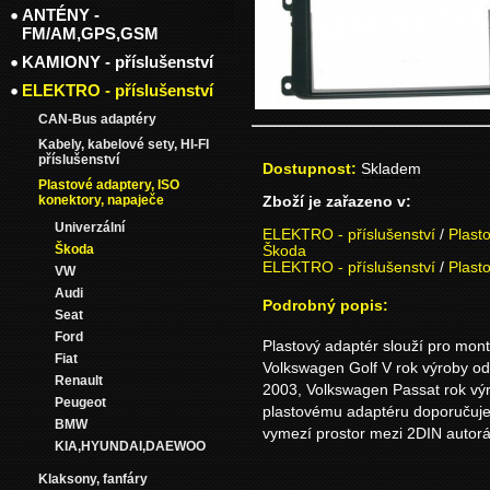
ANTÉNY -
FM/AM,GPS,GSM
KAMIONY - příslušenství
ELEKTRO - příslušenství
CAN-Bus adaptéry
Kabely, kabelové sety, HI-FI
příslušenství
Dostupnost:
Skladem
Plastové adaptery, ISO
konektory, napaječe
Zboží je zařazeno v:
Univerzální
ELEKTRO - příslušenství
/
Plast
Škoda
Škoda
ELEKTRO - příslušenství
/
Plast
VW
Audi
Podrobný popis:
Seat
Ford
Plastový adaptér slouží pro mon
Fiat
Volkswagen Golf V rok výroby o
Renault
2003, Volkswagen Passat rok výr
Peugeot
plastovému adaptéru doporučuj
BMW
vymezí prostor mezi 2DIN autorá
KIA,HYUNDAI,DAEWOO
Klaksony, fanfáry