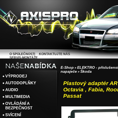
O SPOLEČNOSTI
KONTAKTUJTE NÁS
SERVIS-MONTÁŽE
E-Shop
ELEKTRO - příslušenst
»
napaječe
Škoda
»
VÝPRODEJ
Plastový adaptér AR
AUTODOPLŇKY
Octavia , Fabia, Roo
AUDIO
Passat
MULTIMEDIA
OVLÁDÁNÍ A
BEZPEČNOST
SVÍCENÍ