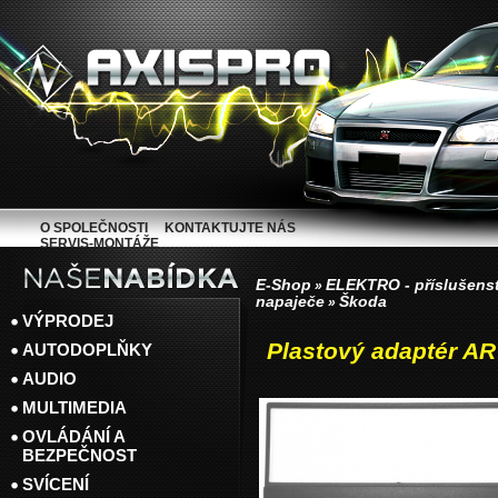
O SPOLEČNOSTI
KONTAKTUJTE NÁS
SERVIS-MONTÁŽE
E-Shop
ELEKTRO - příslušenst
»
napaječe
Škoda
»
VÝPRODEJ
Plastový adaptér AR
AUTODOPLŇKY
AUDIO
MULTIMEDIA
OVLÁDÁNÍ A
BEZPEČNOST
SVÍCENÍ