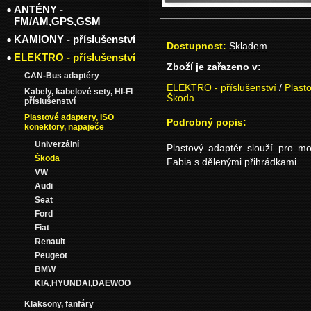
ANTÉNY -
FM/AM,GPS,GSM
KAMIONY - příslušenství
Dostupnost:
Skladem
ELEKTRO - příslušenství
Zboží je zařazeno v:
CAN-Bus adaptéry
ELEKTRO - příslušenství
/
Plast
Kabely, kabelové sety, HI-FI
Škoda
příslušenství
Plastové adaptery, ISO
Podrobný popis:
konektory, napaječe
Univerzální
Plastový adaptér slouží pro m
Škoda
Fabia s dělenými přihrádkami
VW
Audi
Seat
Ford
Fiat
Renault
Peugeot
BMW
KIA,HYUNDAI,DAEWOO
Klaksony, fanfáry