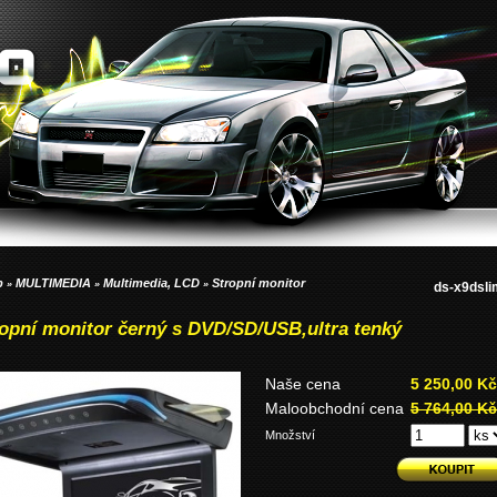
p
MULTIMEDIA
Multimedia, LCD
Stropní monitor
»
»
»
ds-x9dsli
opní monitor černý s DVD/SD/USB,ultra tenký
Naše cena
5 250,00 Kč
Maloobchodní cena
5 764,00 Kč
Množství