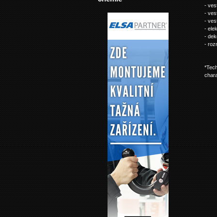
- ves
- ves
- ves
- ele
- dek
- ro
*Tech
chara