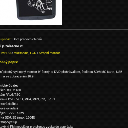
upnost:
Do 3 pracovních dnů
í je zařazeno v:
IMEDIA
/
Multimedia, LCD
/
Stropní monitor
obný popis:
pní plochý výklopný monitor 9" černý, s DVD přehrávačem, čtečkou SD/MMC karet, USB
em a se zobrazením 16:9.
nické údaje:
lišení 800 x 480
stém PAL/NTSC
ehrává DVD, VCD, MP4, MP3, CD, JPEG
yková tlačítka
kové ovládání
ájení 12V / 14,5W
ečka SD/USB (max. 16GB)
vstup/výstup
tavěný FM modulátor pro přenos zvuku do autorádia