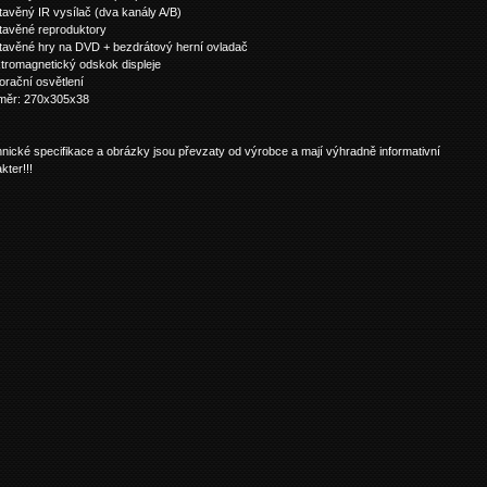
tavěný IR vysílač (dva kanály A/B)
tavěné reproduktory
tavěné hry na DVD + bezdrátový herní ovladač
ktromagnetický odskok displeje
orační osvětlení
změr: 270x305x38
nické specifikace a obrázky jsou převzaty od výrobce a mají výhradně informativní
kter!!!