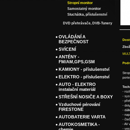
Stropní monitor
Samostatný monitor
Sluchátka, příslušenství
DVD přehrávače, DVB-Tunery
OVLÁDÁNÍ A
Dost
BEZPEČNOST
Zbož
SVÍCENÍ
MULT
ANTÉNY -
FM/AM,GPS,GSM
Podr
KAMIONY - příslušenství
Stro
ELEKTRO - příslušenství
port
AUTO - ELEKTRO
Tech
instalační materiál
- roz
STŘEŠNÍ NOSIČE A BOXY
- sy
- př
Vzduchové pérování
- dot
FIRESTONE
- dál
- nap
AUTOBATERIE VARTA
- čt
AUTOKOSMETIKA -
- AV 
chemie
- ves