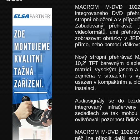
MACROM M-DVD 1022R
integrovaného DVD přeh
stropní obložení a v případě
Zabudovaný přehrávač j
videoformátů, umí přehrá
zobrazovat obrázky v JPE
přímo, nebo pomocí dálkov
Nový stropní přehrávač
10,2' TFT barevným disple
matricí, vysokým jasem a 
zejména v situacích s vy
usazen v kompaktním a pl
instalaci.
Audiosignály se do bezdr
integrovaný infračerven
sedadlech se tak mohou 
ovlivňovali pozornost řidiče
MACROM M-DVD 1022RV je
něž lze připojit další exte