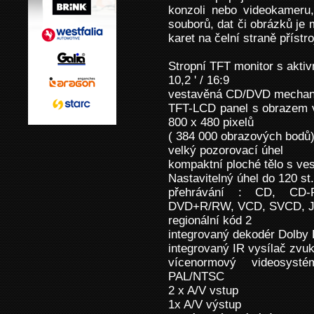
konzoli nebo videokameru,
souborů, dat či obrázků je
karet na čelní straně přístro
Stropní TFT monitor s akti
10,2 ' / 16:9
vestavěná CD/DVD mechani
TFT-LCD panel s obrazem v
800 x 480 pixelů
( 384 000 obrazových bodů
velký pozorovací úhel
kompaktní ploché tělo s ve
Nastavitelný úhel do 120 st.
přehrávání : CD, CD
DVD+R/RW, VCD, SVCD, J
regionální kód 2
integrovaný dekodér Dolby D
integrovaný IR vysílač zvu
vícenormový videosyst
PAL/NTSC
2 x A/V vstup
1x A/V výstup