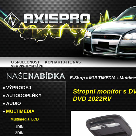
O SPOLEČNOSTI
KONTAKTUJTE NÁS
SERVIS-MONTÁŽE
E-Shop
MULTIMEDIA
Multime
»
»
VÝPRODEJ
Stropní monitor s
AUTODOPLŇKY
DVD 1022RV
AUDIO
MULTIMEDIA
Multimedia, LCD
1DIN
2DIN