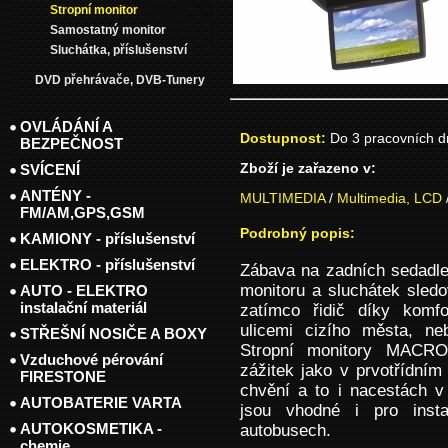
Stropní monitor
Samostatný monitor
Sluchátka, příslušenství
DVD přehrávače, DVB-Tunery
OVLÁDÁNÍ A
Dostupnost:
Do 3 pracovních 
BEZPEČNOST
Zboží je zařazeno v:
SVÍCENÍ
ANTÉNY -
MULTIMEDIA
/
Multimedia, LCD
FM/AM,GPS,GSM
Podrobný popis:
KAMIONY - příslušenství
ELEKTRO - příslušenství
Zábava na zadních sedadle
monitoru a sluchátek sledo
AUTO - ELEKTRO
instalační materiál
zatímco řidič díky komfo
ulicemi cizího města, n
STŘEŠNÍ NOSIČE A BOXY
Stropní monitory MACRO
Vzduchové pérování
zážitek jako v prvotřídním
FIRESTONE
chvění a to i nacestách v
AUTOBATERIE VARTA
jsou vhodné i pro inst
AUTOKOSMETIKA -
autobusech.
chemie