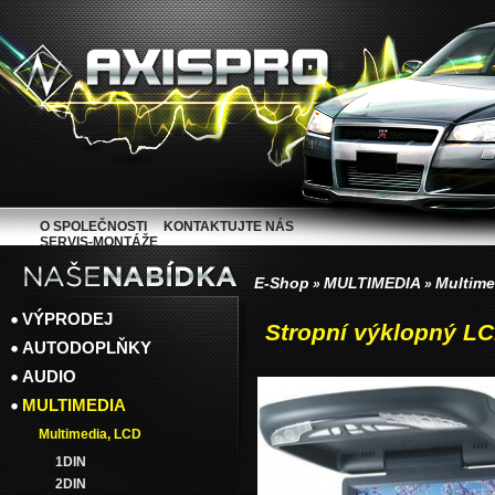
O SPOLEČNOSTI
KONTAKTUJTE NÁS
SERVIS-MONTÁŽE
E-Shop
MULTIMEDIA
Multime
»
»
VÝPRODEJ
Stropní výklopný L
AUTODOPLŇKY
AUDIO
MULTIMEDIA
Multimedia, LCD
1DIN
2DIN