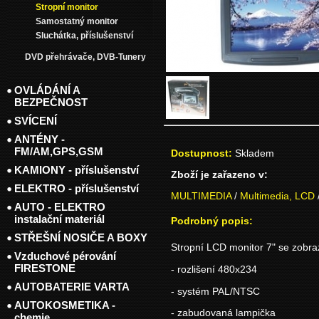
Stropní monitor
Samostatný monitor
Sluchátka, příslušenství
DVD přehrávače, DVB-Tunery
OVLÁDÁNÍ A
BEZPEČNOST
SVÍCENÍ
ANTÉNY -
FM/AM,GPS,GSM
Dostupnost:
Skladem
KAMIONY - příslušenství
Zboží je zařazeno v:
ELEKTRO - příslušenství
MULTIMEDIA
/
Multimedia, LCD
AUTO - ELEKTRO
instalační materiál
Podrobný popis:
STŘEŠNÍ NOSIČE A BOXY
Stropní LCD monitor 7" se zobr
Vzduchové pérování
FIRESTONE
- rozlišení 480x234
AUTOBATERIE VARTA
- systém PAL/NTSC
AUTOKOSMETIKA -
- zabudovaná lampička
chemie