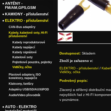
ANTÉNY -
FM/AM,GPS,GSM
KAMIONY - příslušenství
ELEKTRO - příslušenství
CAN-Bus adaptéry
Kabely, kabelové sety, HI-FI
příslušenství
Kabely reproduktorové
Kabely napájecí
Kabely signálové
Dostupnost:
Skladem
Kabelové sety
Zboží je zařazeno v:
Pojistkové pouzdra, pojistky
Vidličky, očka
ELEKTRO - příslušenství
/
Kabely
Vidličky, očka
Plastové adaptery, ISO
konektory, napaječe
Podrobný popis:
Klaksony, fanfáry
Adaptéry USB/SD/AUX/iPOD
Zlacený a stříbrný distribuční mat
nejvyšších řad z HI-FI kompone
Audio/Video převodník
v poznámce.
AUTO - ELEKTRO
instalační materiál