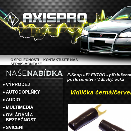
O SPOLEČNOSTI
KONTAKTUJTE NÁS
SERVIS-MONTÁŽE
E-Shop
ELEKTRO - příslušenst
»
příslušenství
Vidličky, očka
»
VÝPRODEJ
Vidlička černá/červ
AUTODOPLŇKY
AUDIO
MULTIMEDIA
OVLÁDÁNÍ A
BEZPEČNOST
SVÍCENÍ