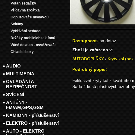
Potah sedačky
Přídavná zrcátka
Odpuzovače hlodavců
Svítilny
Vyhřívání sedadel
Držáky mobilních telefonů
Dostupnost:
na dotaz
Vůně do auta - osvěžovače
Zboží je zařazeno v:
Chladící boxy
AUTODOPLŇKY
/
Kryty kol (pokl
AUDIO
Podrobný popis:
MULTIMEDIA
Exklusivní kryty kol z kvalitního 
OVLÁDÁNÍ A
BEZPEČNOST
Sada 4 kusů plastových ozdobný
SVÍCENÍ
ANTÉNY -
FM/AM,GPS,GSM
KAMIONY - příslušenství
ELEKTRO - příslušenství
AUTO - ELEKTRO