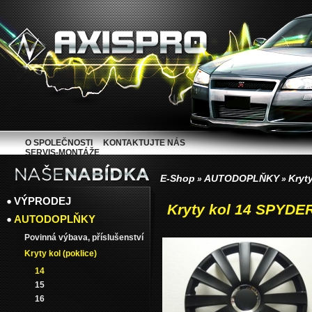
O SPOLEČNOSTI
KONTAKTUJTE NÁS
SERVIS-MONTÁŽE
E-Shop
AUTODOPLŇKY
Kryty
»
»
VÝPRODEJ
Kryty kol 14 SPYDE
AUTODOPLŇKY
Povinná výbava, příslušenství
Kryty kol (poklice)
14
15
16