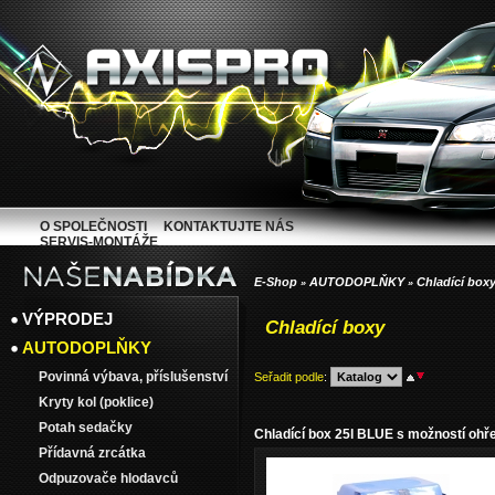
O SPOLEČNOSTI
KONTAKTUJTE NÁS
SERVIS-MONTÁŽE
E-Shop
AUTODOPLŇKY
Chladící box
»
»
VÝPRODEJ
Chladící boxy
AUTODOPLŇKY
Povinná výbava, příslušenství
Seřadit podle
:
Kryty kol (poklice)
Potah sedačky
Chladící box 25l BLUE s možností ohř
Přídavná zrcátka
Odpuzovače hlodavců