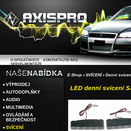
O SPOLEČNOSTI
KONTAKTUJTE NÁS
SERVIS-MONTÁŽE
E-Shop
SVÍCENÍ
Denní svíce
»
»
VÝPRODEJ
LED denní svícení S
AUTODOPLŇKY
AUDIO
MULTIMEDIA
OVLÁDÁNÍ A
BEZPEČNOST
SVÍCENÍ