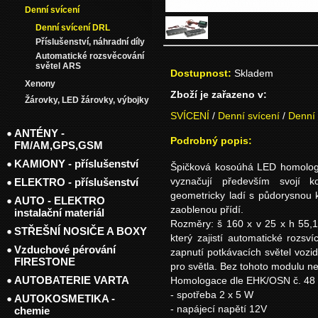
Denní svícení
Denní svícení DRL
Příslušenství, náhradní díly
Automatické rozsvěcování
světel ARS
Dostupnost:
Skladem
Xenony
Zboží je zařazeno v:
Žárovky, LED žárovky, výbojky
SVÍCENÍ
/
Denní svícení
/
Denní 
ANTÉNY -
Podrobný popis:
FM/AM,GPS,GSM
KAMIONY - příslušenství
Špičková kosoúhá LED homologo
ELEKTRO - příslušenství
vyznačují především svojí ko
geometricky ladí s půdorysnou 
AUTO - ELEKTRO
zaoblenou přídí.
instalační materiál
Rozměry: š 160 x v 25 x h 55,
STŘEŠNÍ NOSIČE A BOXY
který zajistí automatické rozsv
Vzduchové pérování
zapnutí potkávacích světel vozi
FIRESTONE
pro světla. Bez tohoto modulu ne
AUTOBATERIE VARTA
Homologace dle EHK/OSN č. 48 p
- spotřeba 2 x 5 W
AUTOKOSMETIKA -
- napájecí napětí 12V
chemie