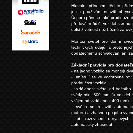
Hlavním přínosem těchto přídav
jejich používání nesvítí obryso
Úsporu přinese také prodloužení 
především řidiči vozidel s xenon
delší životnost než běžné žárovky
Montáž světel pro denní svíc
technických údajů, a proto jej
dodatečnému schvalování ani zá
Základní pravidla pro dodateč
- na jedno vozidlo se montují dva
- umísťují se ve vodorovné r
přední část vozidla
- vzdálenost světel od bočníh
světly min. 600 mm (u vozidel
vzájemná vzdálenost 400 mm)
- světla se rozsvítí automati
motoru) a zhasnou po jeho vypnu
- při rozsvícení obrysových
automaticky zhasnout