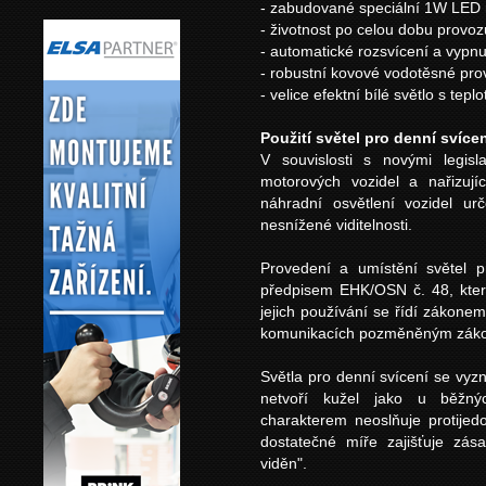
- zabudované speciální 1W LED 
- životnost po celou dobu provoz
- automatické rozsvícení a vypnu
- robustní kovové vodotěsné pro
- velice efektní bílé světlo s te
Použití světel pro denní svíce
V souvislosti s novými legisl
motorových vozidel a nařizujíc
náhradní osvětlení vozidel u
nesnížené viditelnosti.
Provedení a umístění světel 
předpisem EHK/OSN č. 48, kter
jejich používání se řídí zákon
komunikacích pozměněným záko
Světla pro denní svícení se vyzn
netvoří kužel jako u běžnýc
charakterem neoslňuje protijedo
dostatečné míře zajišťuje zá
viděn".