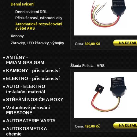
Denní svícení
Denní svícení DRL
Příslušenství, náhradní díly
Automatické rozsvěcování
světel ARS
Xenony
Žárovky, LED žárovky, výbojky
Cena:
390,00 Kč
ANTÉNY -
FM/AM,GPS,GSM
Škoda Felicia - ARS
KAMIONY - příslušenství
ELEKTRO - příslušenství
AUTO - ELEKTRO
instalační materiál
STŘEŠNÍ NOSIČE A BOXY
Vzduchové pérování
FIRESTONE
AUTOBATERIE VARTA
Cena:
420,00 Kč
AUTOKOSMETIKA -
chemie