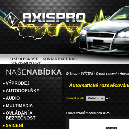
O SPOLEČNOSTI
KONTAKTUJTE NÁS
SERVIS-MONTÁŽE
E-Shop
SVÍCENÍ
Denní svícení
Autom
»
»
»
VÝPRODEJ
Automatické rozsvěcování
AUTODOPLŇKY
AUDIO
Seřadit podle
:
MULTIMEDIA
OVLÁDÁNÍ A
Univerzální modul pro ARS
BEZPEČNOST
SVÍCENÍ