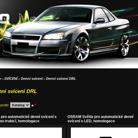
p
SVÍCENÍ
Denní svícení
Denní svícení DRL
»
»
»
ní svícení DRL
 podle
:
 pro automatické denní svícení s
OSRAM Světla pro automatické denní
ou trubicí, homologace
svícení s LED, homologace