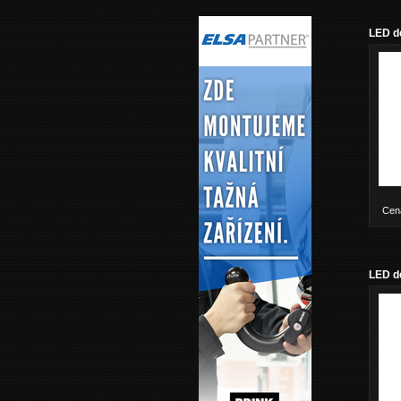
LED d
Cen
LED de