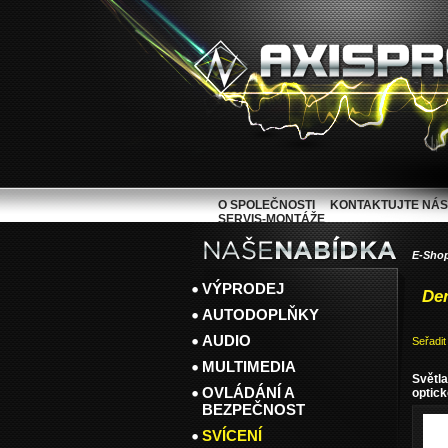
O SPOLEČNOSTI
KONTAKTUJTE NÁS
SERVIS-MONTÁŽE
E-Sho
VÝPRODEJ
Den
AUTODOPLŇKY
AUDIO
Seřadit
MULTIMEDIA
Světla
OVLÁDÁNÍ A
optick
BEZPEČNOST
SVÍCENÍ