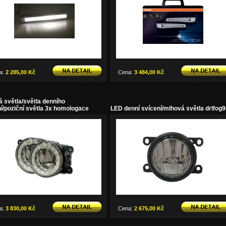
a:
2 285,00 Kč
Cena:
3 484,00 Kč
 světla/světla denního
í/poziční světla 3x homologace
LED denní svícení/mlhová světla drlfog
a:
3 830,00 Kč
Cena:
2 675,00 Kč