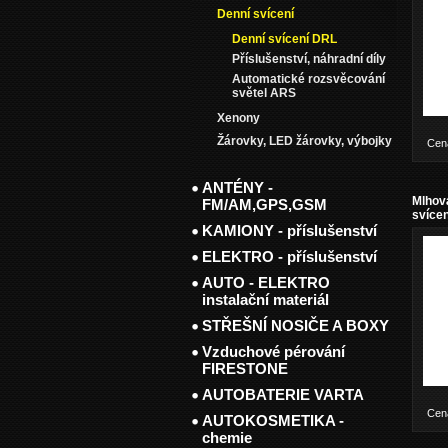
Denní svícení
Denní svícení DRL
Příslušenství, náhradní díly
Automatické rozsvěcování
světel ARS
Xenony
Žárovky, LED žárovky, výbojky
Cen
ANTÉNY -
Mlhová
FM/AM,GPS,GSM
svícen
KAMIONY - příslušenství
ELEKTRO - příslušenství
AUTO - ELEKTRO
instalační materiál
STŘEŠNÍ NOSIČE A BOXY
Vzduchové pérování
FIRESTONE
AUTOBATERIE VARTA
Cen
AUTOKOSMETIKA -
chemie