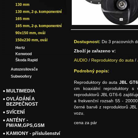
130 mm
130 mm, 2-p. komponentní
165 mm
165 mm, 2-p. komponentní
90x150 mm, ovál
150x230 mm, ovál
Dostupnost:
Do 3 pracovních 
Hertz
Zboží je zařazeno v:
Kenwood
AUDIO
/
Reproduktory do auta
/
Škoda Rapid
Autozesilovače
Podrobný popis:
Subwoofery
Reproduktory do auta
JBL GT6
cm koaxiální reproduktory 
MULTIMEDIA
reproduktorů JBL GT6-6 zajišťuje
OVLÁDÁNÍ A
a frekvenční rozsah 55 - 20000
BEZPEČNOST
černé barvě z reproduktorů JBL
SVÍCENÍ
vozu.
ANTÉNY -
cena za pár
FM/AM,GPS,GSM
KAMIONY - příslušenství