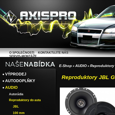
O SPOLEČNOSTI
KONTAKTUJTE NÁS
SERVIS-MONTÁŽE
E-Shop
AUDIO
Reproduktory
»
»
VÝPRODEJ
Reproduktory JBL G
AUTODOPLŇKY
AUDIO
Autorádia
Reproduktory do auta
JBL
100 mm