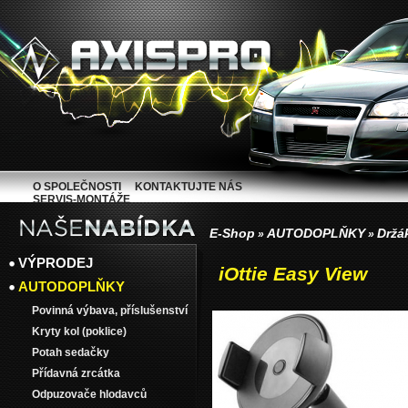
O SPOLEČNOSTI
KONTAKTUJTE NÁS
SERVIS-MONTÁŽE
E-Shop
AUTODOPLŇKY
Držá
»
»
VÝPRODEJ
iOttie Easy View
AUTODOPLŇKY
Povinná výbava, příslušenství
Kryty kol (poklice)
Potah sedačky
Přídavná zrcátka
Odpuzovače hlodavců