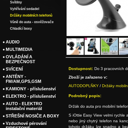
Svítilny
Vyhřívání sedadel
Držáky mobilních telefonů
Vůně do auta - osvěžovače
Chladící boxy
AUDIO
MULTIMEDIA
OVLÁDÁNÍ A
BEZPEČNOST
Dostupnost:
Do 3 pracovních 
SVÍCENÍ
ANTÉNY -
Zboží je zařazeno v:
FM/AM,GPS,GSM
AUTODOPLŇKY
/
Držáky mobiln
KAMIONY - příslušenství
Podrobný popis:
ELEKTRO - příslušenství
AUTO - ELEKTRO
Držák do auta pro mobilní telefon
instalační materiál
S iOttie Easy View velmi rychle 
STŘEŠNÍ NOSIČE A BOXY
nebo jiný chytrý telefon na kanc
Vzduchové pérování
tohoto držáku lze snadno a bez