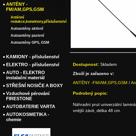
ANTÉNY -
FM/AM,GPS,GSM
Anténní
redukce,konektory,příslušenství
Autoantény aktivní
Autoantény pasivní
Autoantény GPS, GSM
KAMIONY - příslušenství
ELEKTRO - příslušenství
Dostupnost:
Skladem
AUTO - ELEKTRO
Zboží je zařazeno v:
instalační materiál
ANTÉNY -FM/AM,GPS,GSM
/
An
STŘEŠNÍ NOSIČE A BOXY
Vzduchové pérování
Podrobný popis:
FIRESTONE
Náhradní prut univerzální laminá
AUTOBATERIE VARTA
vnější závit, délka 48 cm.
AUTOKOSMETIKA -
chemie