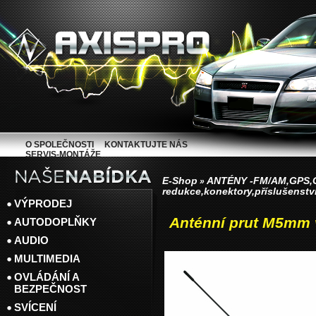
O SPOLEČNOSTI
KONTAKTUJTE NÁS
SERVIS-MONTÁŽE
E-Shop
ANTÉNY -FM/AM,GPS
»
redukce,konektory,příslušenstv
VÝPRODEJ
Anténní prut M5mm v
AUTODOPLŇKY
AUDIO
MULTIMEDIA
OVLÁDÁNÍ A
BEZPEČNOST
SVÍCENÍ