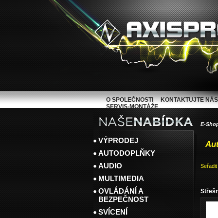
O SPOLEČNOSTI
KONTAKTUJTE NÁS
SERVIS-MONTÁŽE
E-Sho
VÝPRODEJ
Aut
AUTODOPLŇKY
AUDIO
Seřadit
MULTIMEDIA
OVLÁDÁNÍ A
Střeš
BEZPEČNOST
SVÍCENÍ