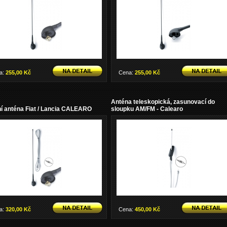
a:
255,00 Kč
Cena:
255,00 Kč
Anténa teleskopická, zasunovací do
ní anténa Fiat / Lancia CALEARO
sloupku AM/FM - Calearo
a:
320,00 Kč
Cena:
450,00 Kč