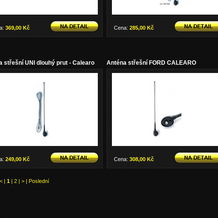
a:
369,00 Kč
Cena:
285,00 Kč
 střešní UNI dlouhý prut - Calearo
Anténa střešní FORD CALEARO
a:
249,00 Kč
Cena:
308,00 Kč
<
|
1
|
2
|
>
|
Poslední