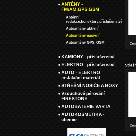
ANTÉNY -
FM/AM,GPS,GSM
Anténní
redukce,konektory,příslušenství
Autoantény aktivní
Autoantény pasivní
Autoantény GPS, GSM
Cen
KAMIONY - příslušenství
ELEKTRO - příslušenství
Střeš
AUTO - ELEKTRO
instalační materiál
STŘEŠNÍ NOSIČE A BOXY
Vzduchové pérování
FIRESTONE
AUTOBATERIE VARTA
AUTOKOSMETIKA -
chemie
Cen