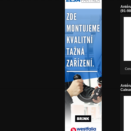
Anténa
(91-98
Cen
Anténa
Calea