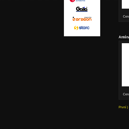
Cen
Anténa
Cen
První
|