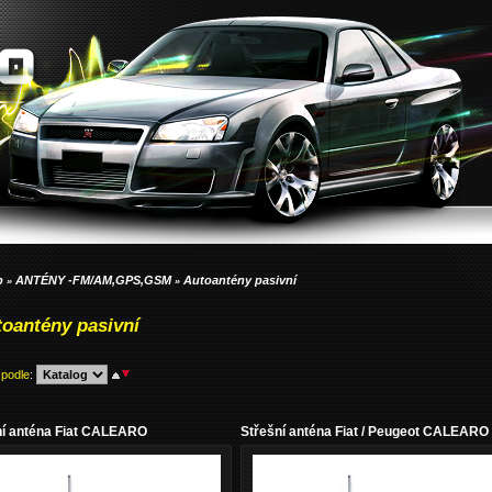
p
ANTÉNY -FM/AM,GPS,GSM
Autoantény pasivní
»
»
oantény pasivní
 podle
:
ní anténa Fiat CALEARO
Střešní anténa Fiat / Peugeot CALEARO