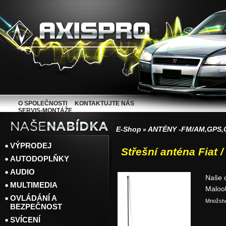
O SPOLEČNOSTI
KONTAKTUJTE NÁS
SERVIS-MONTÁŽE
E-Shop
ANTÉNY -FM/AM,GPS
»
VÝPRODEJ
Střešní anténa Fiat
AUTODOPLŇKY
AUDIO
Naše 
MULTIMEDIA
Maloo
OVLÁDÁNÍ A
Množstv
BEZPEČNOST
SVÍCENÍ