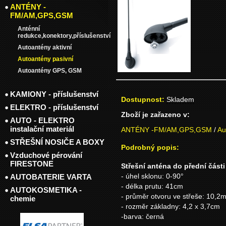
ANTÉNY -
FM/AM,GPS,GSM
Anténní
redukce,konektory,příslušenství
Autoantény aktivní
Autoantény pasivní
Autoantény GPS, GSM
KAMIONY - příslušenství
Dostupnost:
Skladem
ELEKTRO - příslušenství
Zboží je zařazeno v:
AUTO - ELEKTRO
instalační materiál
ANTÉNY -FM/AM,GPS,GSM
/
Au
STŘEŠNÍ NOSIČE A BOXY
Podrobný popis:
Vzduchové pérování
FIRESTONE
Střešní anténa do přední část
AUTOBATERIE VARTA
- úhel sklonu: 0-90°
- délka prutu: 41cm
AUTOKOSMETIKA -
- průměr otvoru ve střeše: 10,2
chemie
- rozměr základny: 4,2 x 3,7cm
-barva: černá