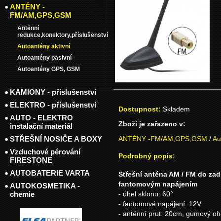
ANTÉNY -
FM/AM,GPS,GSM
Anténní
redukce,konektory,příslušenství
Autoantény aktivní
Autoantény pasivní
Autoantény GPS, GSM
KAMIONY - příslušenství
ELEKTRO - příslušenství
Dostupnost:
Skladem
AUTO - ELEKTRO
Zboží je zařazeno v:
instalační materiál
STŘEŠNÍ NOSIČE A BOXY
ANTÉNY -FM/AM,GPS,GSM
/
Au
Vzduchové pérování
Podrobný popis:
FIRESTONE
AUTOBATERIE VARTA
Střešní anténa AM / FM do zad
fantomovým napájením
AUTOKOSMETIKA -
chemie
- úhel sklonu: 60°
- fantomové napájení: 12V
- anténní prut: 20cm, gumový o