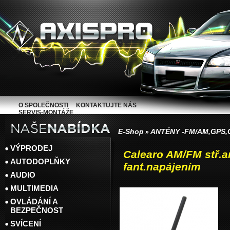
O SPOLEČNOSTI
KONTAKTUJTE NÁS
SERVIS-MONTÁŽE
E-Shop
ANTÉNY -FM/AM,GPS
»
VÝPRODEJ
Calearo AM/FM stř.an
AUTODOPLŇKY
fant.napájením
AUDIO
MULTIMEDIA
OVLÁDÁNÍ A
BEZPEČNOST
SVÍCENÍ