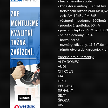
- bez anténního svodu
- konektor u antény: FAKRA bíl
- frekvenční rozsah AM/FM: 0,52
- zisk: AM 12dB / FM 8dB
- výstupní impedance: 50Ohmů
- proudová spotřeba: 50mA
- pracovní teplota: 40°C až +85°
- stupeň ochrany: IP64
- barva: černá
- rozměry základny: 11,7x7,6cm
- růměr otvoru do karoserie: k
Vhodné pro automobily:
ALFA ROMEO
AUDI
CITROEN
FIAT
OPEL
PEUGEOT
RENAULT
SEAT
ŠKODA
VW