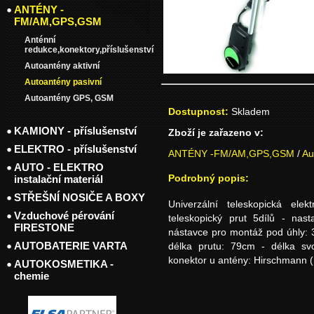
ANTÉNY -
FM/AM,GPS,GSM
Anténní
redukce,konektory,příslušenství
Autoantény aktivní
Autoantény pasivní
Autoantény GPS, GSM
Dostupnost:
Skladem
KAMIONY - příslušenství
Zboží je zařazeno v:
ELEKTRO - příslušenství
ANTÉNY -FM/AM,GPS,GSM
/
Au
AUTO - ELEKTRO
Podrobný popis:
instalační materiál
STŘEŠNÍ NOSIČE A BOXY
Univerzální teleskopická elek
Vzduchové pérování
teleskopický prut 5dílů - nas
FIRESTONE
nástavce pro montáž pod úhly: 
AUTOBATERIE VARTA
délka prutu: 79cm - délka sv
konektor u antény: Hirschmann (
AUTOKOSMETIKA -
chemie