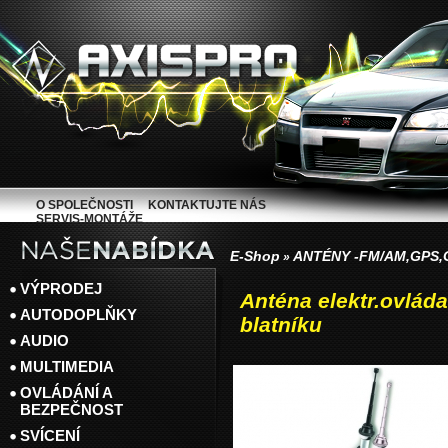
O SPOLEČNOSTI
KONTAKTUJTE NÁS
SERVIS-MONTÁŽE
E-Shop
ANTÉNY -FM/AM,GPS
»
VÝPRODEJ
Anténa elektr.ovlád
AUTODOPLŇKY
blatníku
AUDIO
MULTIMEDIA
OVLÁDÁNÍ A
BEZPEČNOST
SVÍCENÍ