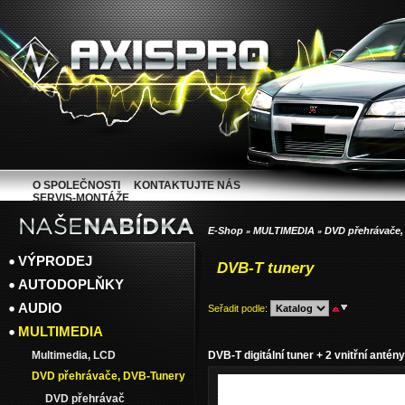
O SPOLEČNOSTI
KONTAKTUJTE NÁS
SERVIS-MONTÁŽE
E-Shop
MULTIMEDIA
DVD přehrávače,
»
»
VÝPRODEJ
DVB-T tunery
AUTODOPLŇKY
AUDIO
Seřadit podle
:
MULTIMEDIA
Multimedia, LCD
DVB-T digitální tuner + 2 vnitřní antény
DVD přehrávače, DVB-Tunery
DVD přehrávač