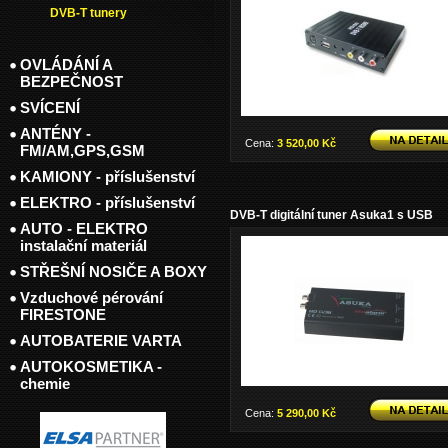
DVB-T tunery
OVLÁDÁNÍ A
BEZPEČNOST
SVÍCENÍ
ANTÉNY -
Cena:
3 520,00 Kč
FM/AM,GPS,GSM
KAMIONY - příslušenství
ELEKTRO - příslušenství
DVB-T digitální tuner Asuka1 s USB
AUTO - ELEKTRO
instalační materiál
STŘEŠNÍ NOSIČE A BOXY
Vzduchové pérování
FIRESTONE
AUTOBATERIE VARTA
AUTOKOSMETIKA -
chemie
Cena:
5 290,00 Kč