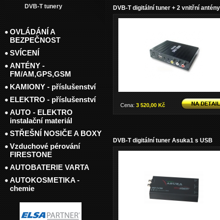
DVB-T tunery
DVB-T digitální tuner + 2 vnitřní antény
OVLÁDÁNÍ A
BEZPEČNOST
SVÍCENÍ
ANTÉNY -
FM/AM,GPS,GSM
KAMIONY - příslušenství
ELEKTRO - příslušenství
Cena:
3 520,00 Kč
AUTO - ELEKTRO
instalační materiál
STŘEŠNÍ NOSIČE A BOXY
DVB-T digitální tuner Asuka1 s USB
Vzduchové pérování
FIRESTONE
AUTOBATERIE VARTA
AUTOKOSMETIKA -
chemie