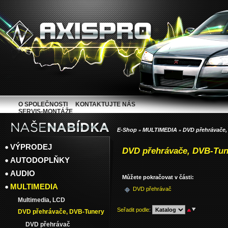
O SPOLEČNOSTI
KONTAKTUJTE NÁS
SERVIS-MONTÁŽE
E-Shop
MULTIMEDIA
DVD přehrávače,
»
»
VÝPRODEJ
DVD přehrávače, DVB-Tun
AUTODOPLŇKY
AUDIO
Můžete pokračovat v části:
MULTIMEDIA
DVD přehrávač
Multimedia, LCD
Seřadit podle
:
DVD přehrávače, DVB-Tunery
DVD přehrávač