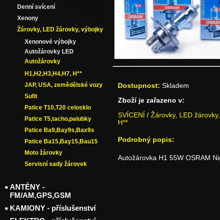
Denní svícení
Xenony
Žárovky, LED žárovky, výbojky
Xenonové výbojky
Autožárovky LED
Autožárovky
H1,H2,H3,H4,H7, H**
JAP, USA, zemědělské vozy
Dostupnost:
Skladem
Sufit
Zboží je zařazeno v:
Patice T10,T20 celosklo
SVÍCENÍ
/
Žárovky, LED žárovky,
Patice T5,tacho,palubky
H**
Patice Ba9,Bay9s,Bax9s
Podrobný popis:
Patice Ba15,Bay15,Bau15
Moto žárovky
Autožárovka H1 55W OSRAM Nigh
Servisní sady žárovek
ANTÉNY -
FM/AM,GPS,GSM
KAMIONY - příslušenství