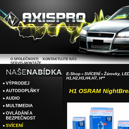
O SPOLEČNOSTI
KONTAKTUJTE NÁS
SERVIS-MONTÁŽE
E-Shop
SVÍCENÍ
Žárovky, LED
»
»
H1,H2,H3,H4,H7, H**
VÝPRODEJ
H1 OSRAM NightBre
AUTODOPLŇKY
AUDIO
MULTIMEDIA
OVLÁDÁNÍ A
BEZPEČNOST
SVÍCENÍ