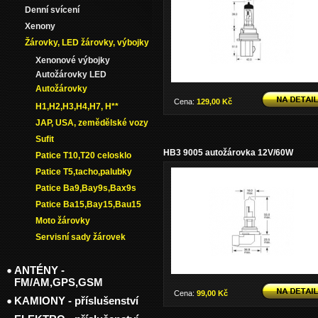
Denní svícení
Xenony
Žárovky, LED žárovky, výbojky
Xenonové výbojky
Autožárovky LED
Autožárovky
Cena:
129,00 Kč
H1,H2,H3,H4,H7, H**
JAP, USA, zemědělské vozy
Sufit
HB3 9005 autožárovka 12V/60W
Patice T10,T20 celosklo
Patice T5,tacho,palubky
Patice Ba9,Bay9s,Bax9s
Patice Ba15,Bay15,Bau15
Moto žárovky
Servisní sady žárovek
ANTÉNY -
FM/AM,GPS,GSM
Cena:
99,00 Kč
KAMIONY - příslušenství