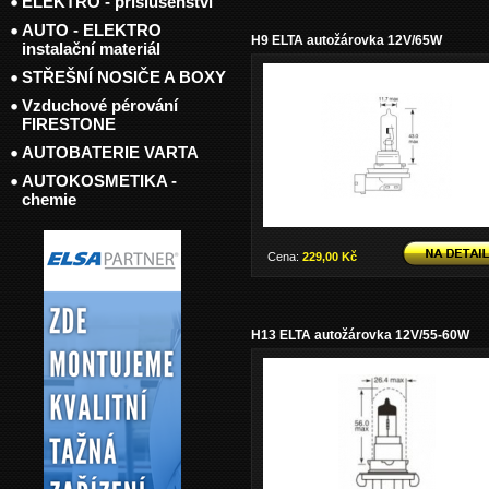
ELEKTRO - příslušenství
AUTO - ELEKTRO
H9 ELTA autožárovka 12V/65W
instalační materiál
STŘEŠNÍ NOSIČE A BOXY
Vzduchové pérování
FIRESTONE
AUTOBATERIE VARTA
AUTOKOSMETIKA -
chemie
Cena:
229,00 Kč
H13 ELTA autožárovka 12V/55-60W