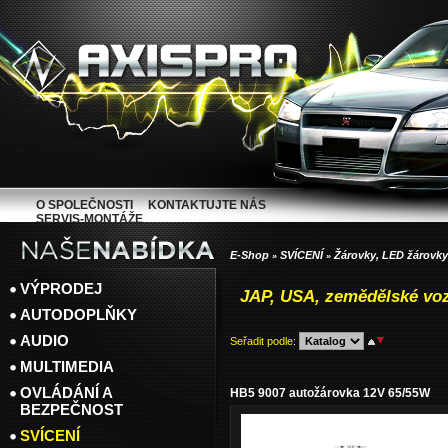
O SPOLEČNOSTI
KONTAKTUJTE NÁS
SERVIS-MONTÁŽE
E-Shop
SVÍCENÍ
Žárovky, LED žárovky
»
»
VÝPRODEJ
JAP, USA, zemědělské vo
AUTODOPLŇKY
AUDIO
Seřadit podle
:
MULTIMEDIA
OVLÁDÁNÍ A
HB5 9007 autožárovka 12V 65/55W
BEZPEČNOST
SVÍCENÍ