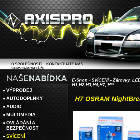
O SPOLEČNOSTI
KONTAKTUJTE NÁS
SERVIS-MONTÁŽE
E-Shop
SVÍCENÍ
Žárovky, LED
»
»
H1,H2,H3,H4,H7, H**
VÝPRODEJ
H7 OSRAM NightBre
AUTODOPLŇKY
AUDIO
MULTIMEDIA
OVLÁDÁNÍ A
BEZPEČNOST
SVÍCENÍ