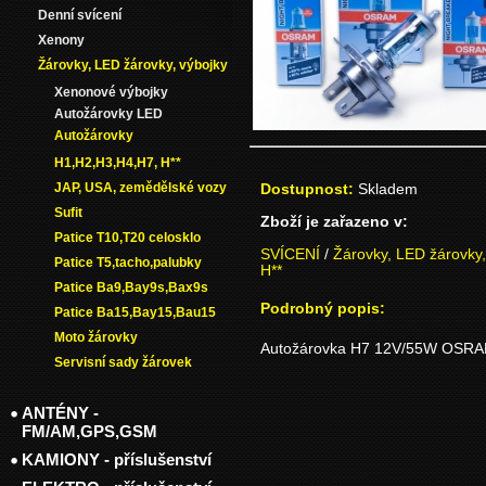
Denní svícení
Xenony
Žárovky, LED žárovky, výbojky
Xenonové výbojky
Autožárovky LED
Autožárovky
H1,H2,H3,H4,H7, H**
JAP, USA, zemědělské vozy
Dostupnost:
Skladem
Sufit
Zboží je zařazeno v:
Patice T10,T20 celosklo
SVÍCENÍ
/
Žárovky, LED žárovky,
Patice T5,tacho,palubky
H**
Patice Ba9,Bay9s,Bax9s
Podrobný popis:
Patice Ba15,Bay15,Bau15
Moto žárovky
Autožárovka H7 12V/55W OSRAM 
Servisní sady žárovek
ANTÉNY -
FM/AM,GPS,GSM
KAMIONY - příslušenství