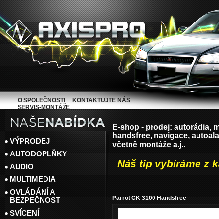
O SPOLEČNOSTI
KONTAKTUJTE NÁS
SERVIS-MONTÁŽE
E-shop - prodej: autorádia, m
handsfree, navigace, autoala
VÝPRODEJ
včetně montáže a.j..
AUTODOPLŇKY
Náš tip vybíráme z 
AUDIO
MULTIMEDIA
OVLÁDÁNÍ A
Parrot CK 3100 Handsfree
BEZPEČNOST
SVÍCENÍ