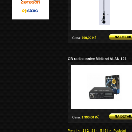
Cena:
790,00 Kč
CB radiostanice Midland ALAN 121
Cena:
1 990,00 Kč
První
|
<
|
1
|
2
|
3
|
4
|
5
|
6
|
>
|
Poslední