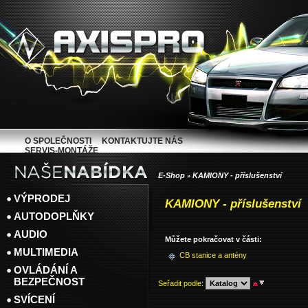
O SPOLEČNOSTI
KONTAKTUJTE NÁS
SERVIS-MONTÁŽE
E-Shop
KAMIONY - příslušenství
»
VÝPRODEJ
KAMIONY - příslušenství
AUTODOPLŇKY
AUDIO
Můžete pokračovat v části:
MULTIMEDIA
CB stanice a antény
OVLÁDÁNÍ A
BEZPEČNOST
Seřadit podle
:
SVÍCENÍ