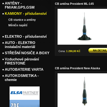
ANTÉNY -
CB anténa President ML-145
FM/AM,GPS,GSM
KAMIONY - příslušenství
CB stanice a antény
Měniče napětí
ELEKTRO - příslušenství
AUTO - ELEKTRO
instalační materiál
Cena:
1 290,00 Kč
STŘEŠNÍ NOSIČE A BOXY
Vzduchové pérování
FIRESTONE
CB anténa President New Alaska
AUTOBATERIE VARTA
AUTOKOSMETIKA -
chemie