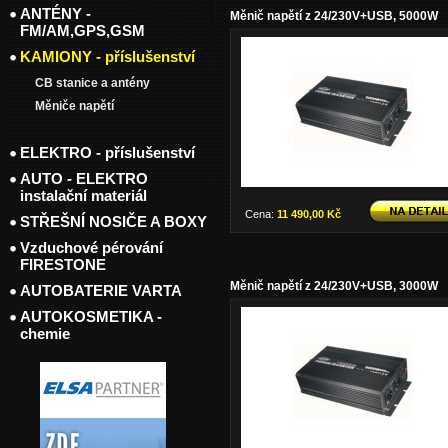
ANTÉNY -
Měnič napětí z 24/230V+USB, 5000W
FM/AM,GPS,GSM
KAMIONY - příslušenství
CB stanice a antény
Měniče napětí
ELEKTRO - příslušenství
AUTO - ELEKTRO
instalační materiál
Cena:
11 490,00 Kč
STŘEŠNÍ NOSIČE A BOXY
Vzduchové pérování
FIRESTONE
Měnič napětí z 24/230V+USB, 3000W
AUTOBATERIE VARTA
AUTOKOSMETIKA -
chemie