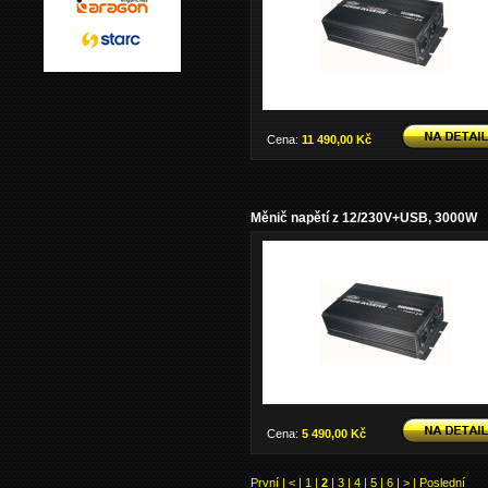
Cena:
11 490,00 Kč
Měnič napětí z 12/230V+USB, 3000W
Cena:
5 490,00 Kč
První
|
<
|
1
|
2
|
3
|
4
|
5
|
6
|
>
|
Poslední