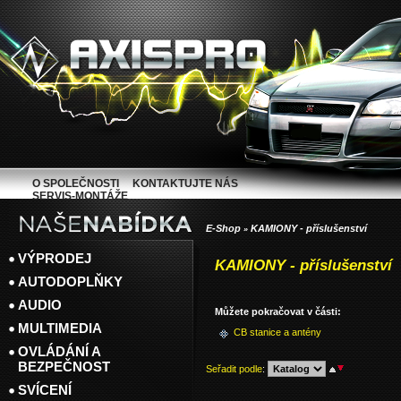
O SPOLEČNOSTI
KONTAKTUJTE NÁS
SERVIS-MONTÁŽE
E-Shop
KAMIONY - příslušenství
»
VÝPRODEJ
KAMIONY - příslušenství
AUTODOPLŇKY
AUDIO
Můžete pokračovat v části:
MULTIMEDIA
CB stanice a antény
OVLÁDÁNÍ A
BEZPEČNOST
Seřadit podle
:
SVÍCENÍ