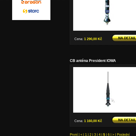
Cena:
1 290,00 Kč
CB anténa President IOWA
Cena:
1 160,00 Kč
První
|
<
|
1
|
2
|
3
|
4
|
5
|
6
|
>
|
Poslední