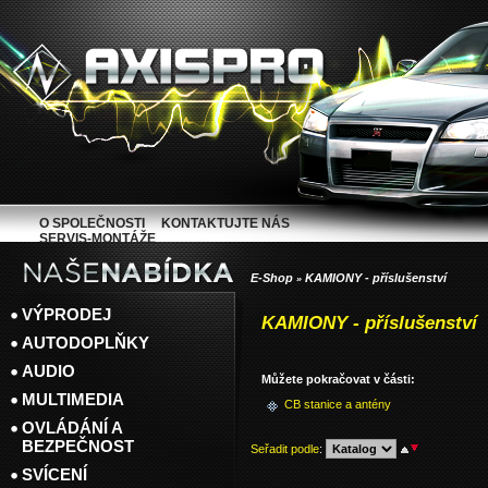
O SPOLEČNOSTI
KONTAKTUJTE NÁS
SERVIS-MONTÁŽE
E-Shop
KAMIONY - příslušenství
»
VÝPRODEJ
KAMIONY - příslušenství
AUTODOPLŇKY
AUDIO
Můžete pokračovat v části:
MULTIMEDIA
CB stanice a antény
OVLÁDÁNÍ A
BEZPEČNOST
Seřadit podle
:
SVÍCENÍ