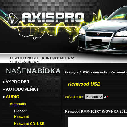
O SPOLEČNOSTI
KONTAKTUJTE NÁS
SERVIS-MONTÁŽE
E-Shop
AUDIO
Autorádia
Kenwood
»
»
»
VÝPRODEJ
Kenwood USB
AUTODOPLŇKY
AUDIO
Seřadit podle
:
Autorádia
Pioneer
Kenwood KMM-101RY /NOVINKA 2015
Kenwood
Kenwood CD+USB