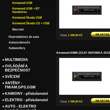
Kenwood USB
Kenwood USB + BT
Handsfree
Kenwood Škoda USB
Kenwood Škoda CD + USB
Macrom
Cena:
1 390,00 Kč
Reproduktory do auta
Autozesilovače
Subwoofery
Kenwood KMM-101AY /NOVINKA 2015
MULTIMEDIA
OVLÁDÁNÍ A
BEZPEČNOST
SVÍCENÍ
ANTÉNY -
FM/AM,GPS,GSM
KAMIONY - příslušenství
ELEKTRO - příslušenství
Cena:
1 390,00 Kč
AUTO - ELEKTRO