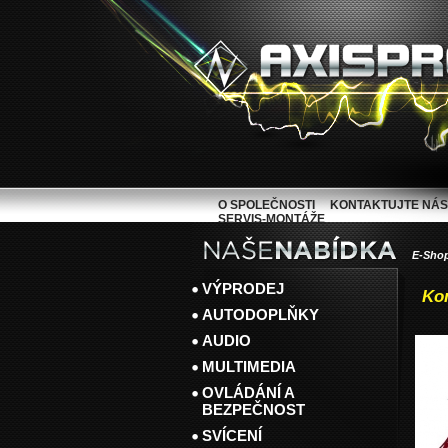
O SPOLEČNOSTI
KONTAKTUJTE NÁS
SERVIS-MONTÁŽE
E-Sho
VÝPRODEJ
Ko
AUTODOPLŇKY
AUDIO
MULTIMEDIA
OVLÁDÁNÍ A
BEZPEČNOST
SVÍCENÍ