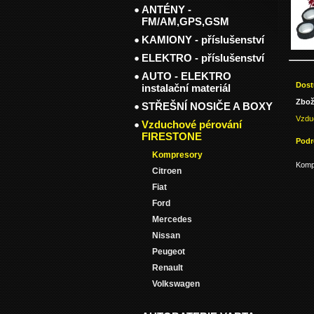
ANTÉNY -
FM/AM,GPS,GSM
KAMIONY - příslušenství
ELEKTRO - příslušenství
AUTO - ELEKTRO
Dost
instalační materiál
Zbož
STŘEŠNÍ NOSIČE A BOXY
Vzdu
Vzduchové pérování
FIRESTONE
Podr
Kompresory
Kompr
Citroen
Fiat
Ford
Mercedes
Nissan
Peugeot
Renault
Volkswagen