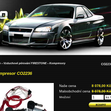
p
Vzduchové pérování FIRESTONE
Kompresory
»
»
CO223
mpresor CO2236
Naše cena
8 078,00 Kč
Maloobchodní cena
8 078,00 Kč
Množství