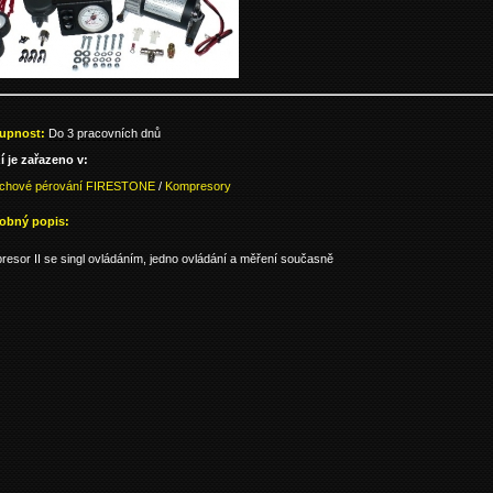
upnost:
Do 3 pracovních dnů
í je zařazeno v:
chové pérování FIRESTONE
/
Kompresory
obný popis:
esor II se singl ovládáním, jedno ovládání a měření současně