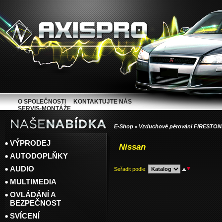
O SPOLEČNOSTI
KONTAKTUJTE NÁS
SERVIS-MONTÁŽE
E-Shop
Vzduchové pérování FIRESTON
»
VÝPRODEJ
Nissan
AUTODOPLŇKY
AUDIO
Seřadit podle
:
MULTIMEDIA
OVLÁDÁNÍ A
BEZPEČNOST
SVÍCENÍ