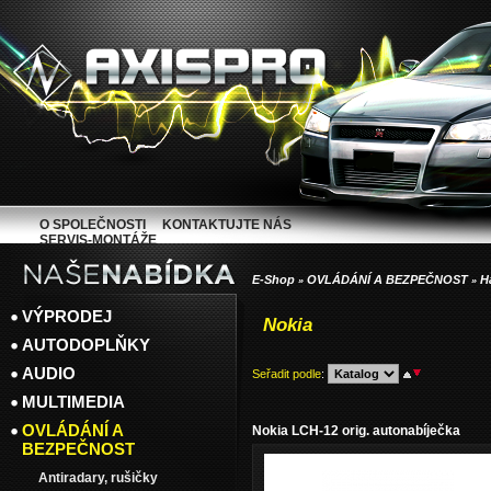
O SPOLEČNOSTI
KONTAKTUJTE NÁS
SERVIS-MONTÁŽE
E-Shop
OVLÁDÁNÍ A BEZPEČNOST
H
»
»
VÝPRODEJ
Nokia
AUTODOPLŇKY
AUDIO
Seřadit podle
:
MULTIMEDIA
OVLÁDÁNÍ A
Nokia LCH-12 orig. autonabíječka
BEZPEČNOST
Antiradary, rušičky