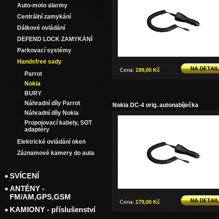
Auto-moto alarmy
Centrální zamykání
Dálkové ovládání
DEFEND LOCK ZAMYKÁNÍ
Parkovací systémy
Handsfree sady
Cena:
199,00 Kč
Parrot
Nokia
BURY
Náhradní díly Parrot
Nokia DC-4 orig. autonabíječka
Náhradní díly Nokia
Propojovací kabely, SOT
adaptéry
Elektrické ovládání oken
Záznamové kamery do auta
SVÍCENÍ
ANTÉNY -
FM/AM,GPS,GSM
Cena:
179,00 Kč
KAMIONY - příslušenství