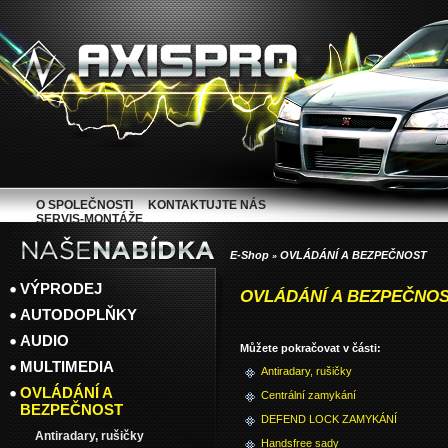
O SPOLEČNOSTI
KONTAKTUJTE NÁS
SERVIS-MONTÁŽE
E-Shop
OVLÁDÁNÍ A BEZPEČNOST
»
VÝPRODEJ
OVLÁDÁNÍ A BEZPEČNO
AUTODOPLŇKY
AUDIO
Můžete pokračovat v části:
MULTIMEDIA
Antiradary, rušičky
OVLÁDÁNÍ A
Centrální zamykání
BEZPEČNOST
DEFEND LOCK ZAMYKÁNÍ
Antiradary, rušičky
Handsfree sady