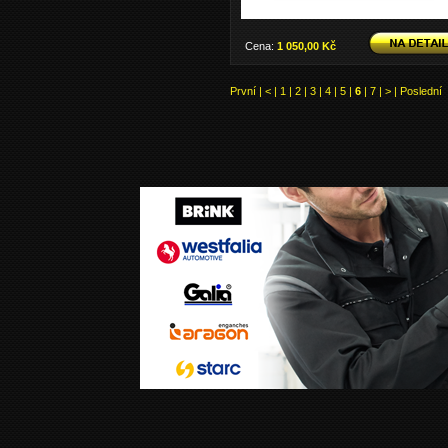
Cena:
1 050,00 Kč
První
|
<
|
1
|
2
|
3
|
4
|
5
|
6
|
7
|
>
|
Poslední