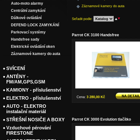
Auto-moto alarmy
Záznamové kamery do auta
Centrální zamykání
Dálkové ovládání
Seřadit podle
:
DEFEND LOCK ZAMYKÁNÍ
Parkovací systémy
Parrot CK 3100 Handsfree
Handsfree sady
Elektrické ovládání oken
Záznamové kamery do auta
SVÍCENÍ
ANTÉNY -
FM/AM,GPS,GSM
KAMIONY - příslušenství
Cena:
3 280,00 Kč
ELEKTRO - příslušenství
AUTO - ELEKTRO
instalační materiál
STŘEŠNÍ NOSIČE A BOXY
Parrot CK 3000 Evolution tlačítko
Vzduchové pérování
FIRESTONE