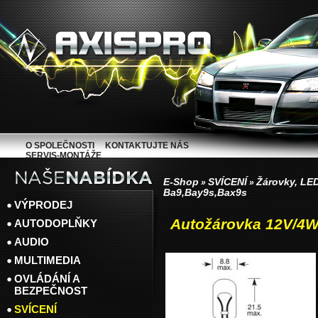
O SPOLEČNOSTI
KONTAKTUJTE NÁS
SERVIS-MONTÁŽE
E-Shop
SVÍCENÍ
Žárovky, LED
»
»
Ba9,Bay9s,Bax9s
VÝPRODEJ
Autožárovka 12V/4W
AUTODOPLŇKY
AUDIO
MULTIMEDIA
OVLÁDÁNÍ A
BEZPEČNOST
SVÍCENÍ