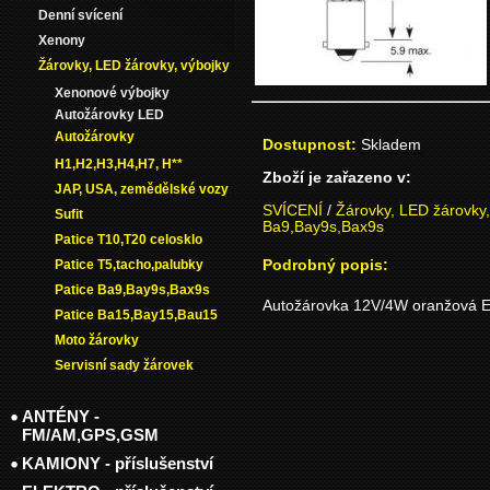
Denní svícení
Xenony
Žárovky, LED žárovky, výbojky
Xenonové výbojky
Autožárovky LED
Autožárovky
Dostupnost:
Skladem
H1,H2,H3,H4,H7, H**
Zboží je zařazeno v:
JAP, USA, zemědělské vozy
SVÍCENÍ
/
Žárovky, LED žárovky,
Sufit
Ba9,Bay9s,Bax9s
Patice T10,T20 celosklo
Podrobný popis:
Patice T5,tacho,palubky
Patice Ba9,Bay9s,Bax9s
Autožárovka 12V/4W oranžová E
Patice Ba15,Bay15,Bau15
Moto žárovky
Servisní sady žárovek
ANTÉNY -
FM/AM,GPS,GSM
KAMIONY - příslušenství