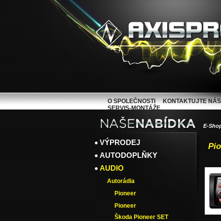
O SPOLEČNOSTI
KONTAKTUJTE NÁS
SERVIS-MONTÁŽE
E-Sho
VÝPRODEJ
Pi
AUTODOPLŇKY
AUDIO
Autorádia
Pioneer
Pioneer
Škoda Pioneer SET