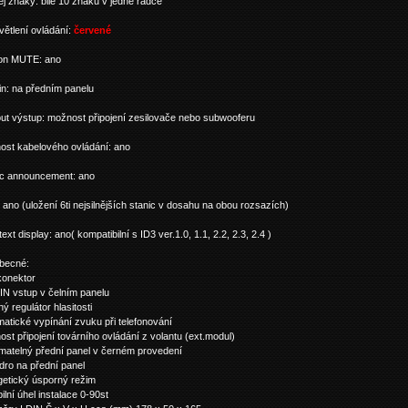
ej znaky: bilé 10 znaků v jedné řádce
ětlení ovládání:
červené
fon MUTE: ano
n: na předním panelu
ut výstup: možnost připojení zesilovače nebo subwooferu
ost kabelového ovládání: ano
ic announcement: ano
ano (uložení 6ti nejsilnějších stanic v dosahu na obou rozsazích)
ext display: ano( kompatibilní s ID3 ver.1.0, 1.1, 2.2, 2.3, 2.4 )
becné:
konektor
IN vstup v čelním panelu
ý regulátor hlasitosti
atické vypínání zvuku při telefonování
st připojení továrního ovládání z volantu (ext.modul)
matelný přední panel v černém provedení
ro na přední panel
getický úsporný režim
bilní úhel instalace 0-90st