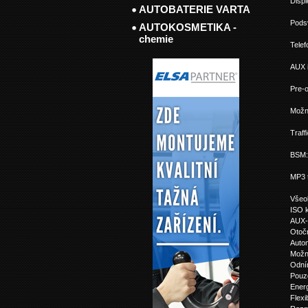
Displ
AUTOBATERIE VARTA
Podsv
AUTOKOSMETIKA -
chemie
Tele
AUX i
Pre-o
Možn
Traff
BSM: 
MP3 t
Všeo
ISO 
AUX-
Otočn
Autom
Možno
Odní
Pouzd
Ener
Flexi