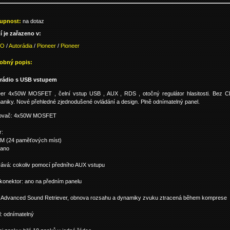
upnost:
na dotaz
í je zařazeno v:
IO
/
Autorádia
/
Pioneer
/
Pioneer
obný popis:
rádio s USB vstupem
eer 4x50W MOSFET , čelní vstup USB , AUX , RDS , otočný regulátor hlasitosti. Bez 
niky. Nové přehledné zjednodušené ovládání a design. Plně odnímatelný panel.
lovač: 4x50W MOSFET
r:
M (24 paměťových míst)
ano
rává: cokoliv pomocí předního AUX vstupu
konektor: ano na předním panelu
 Advanced Sound Retriever, obnova rozsahu a dynamiky zvuku ztracená během komprese
: odnímatelný