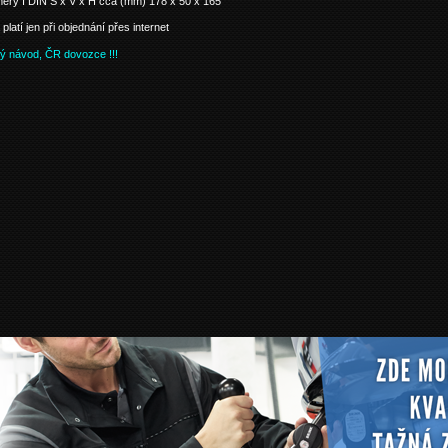
ěry I DIN Š x V x H cca (mm) 178 x 50 x 165
platí jen při objednání přes internet
ý návod, ČR dovozce !!!