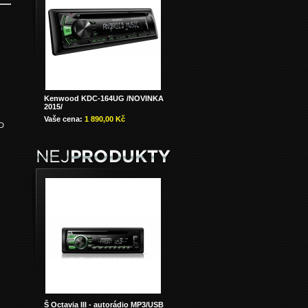
Kenwood KDC-164UG /NOVINKA
2015/
Vaše cena:
1 890,00 Kč
CD
Š Octavia III - autorádio MP3/USB