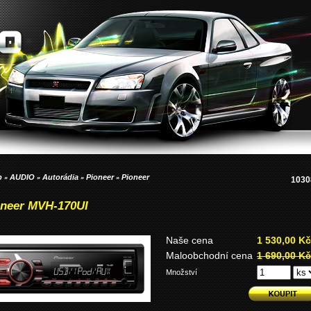
p
AUDIO
Autorádia
Pioneer
Pioneer
»
»
»
»
1030
oneer MVH-170UI
Naše cena
1 530,00 Kč
Maloobchodní cena
1 690,00 Kč
Množství