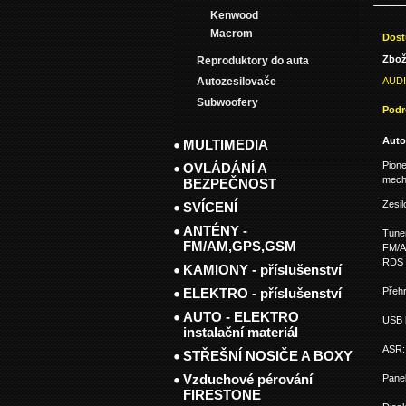
Kenwood
Macrom
Dost
Zbož
Reproduktory do auta
AUD
Autozesilovače
Subwoofery
Podr
Auto
MULTIMEDIA
Pion
OVLÁDÁNÍ A
mecha
BEZPEČNOST
Zesi
SVÍCENÍ
ANTÉNY -
Tune
FM/AM,GPS,GSM
FM/A
RDS 
KAMIONY - příslušenství
Přeh
ELEKTRO - příslušenství
AUTO - ELEKTRO
USB 
instalační materiál
ASR:
STŘEŠNÍ NOSIČE A BOXY
Vzduchové pérování
Panel
FIRESTONE