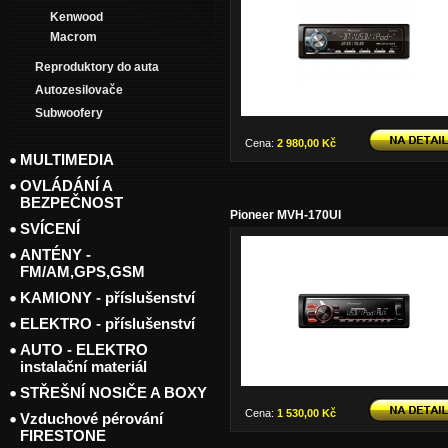
Kenwood
Macrom
Reproduktory do auta
Autozesilovače
Subwoofery
Cena:
2 980,00 Kč
MULTIMEDIA
OVLÁDÁNÍ A
BEZPEČNOST
Pioneer MVH-170UI
SVÍCENÍ
ANTÉNY -
FM/AM,GPS,GSM
KAMIONY - příslušenství
ELEKTRO - příslušenství
AUTO - ELEKTRO
instalační materiál
STŘEŠNÍ NOSIČE A BOXY
Cena:
1 530,00 Kč
Vzduchové pérování
FIRESTONE