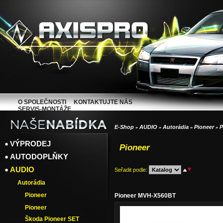
O SPOLEČNOSTI
KONTAKTUJTE NÁS
SERVIS-MONTÁŽE
E-Shop
AUDIO
Autorádia
Pioneer
P
»
»
»
»
VÝPRODEJ
Pioneer
AUTODOPLŇKY
AUDIO
Seřadit podle
:
Autorádia
Pioneer
Pioneer MVH-X560BT
Pioneer
Škoda Pioneer SET