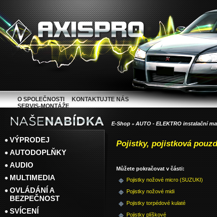
O SPOLEČNOSTI
KONTAKTUJTE NÁS
SERVIS-MONTÁŽE
E-Shop
AUTO - ELEKTRO instalační mat
»
VÝPRODEJ
Pojistky, pojistková pouz
AUTODOPLŇKY
AUDIO
Můžete pokračovat v části:
MULTIMEDIA
Pojistky nožové micro (SUZUKI)
OVLÁDÁNÍ A
Pojistky nožové midi
BEZPEČNOST
Pojistky torpédové kulaté
SVÍCENÍ
Pojistky plíškové