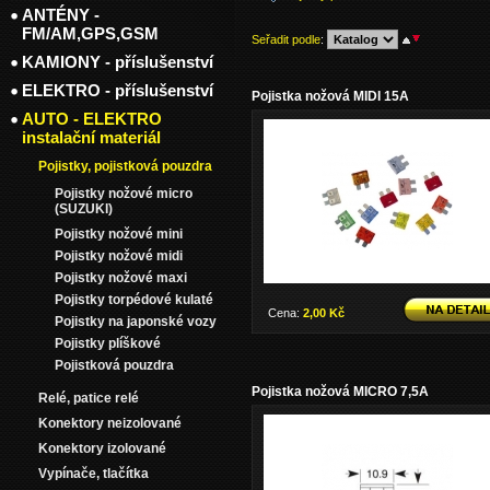
ANTÉNY -
FM/AM,GPS,GSM
Seřadit podle
:
KAMIONY - příslušenství
ELEKTRO - příslušenství
Pojistka nožová MIDI 15A
AUTO - ELEKTRO
instalační materiál
Pojistky, pojistková pouzdra
Pojistky nožové micro
(SUZUKI)
Pojistky nožové mini
Pojistky nožové midi
Pojistky nožové maxi
Pojistky torpédové kulaté
Cena:
2,00 Kč
Pojistky na japonské vozy
Pojistky plíškové
Pojistková pouzdra
Pojistka nožová MICRO 7,5A
Relé, patice relé
Konektory neizolované
Konektory izolované
Vypínače, tlačítka