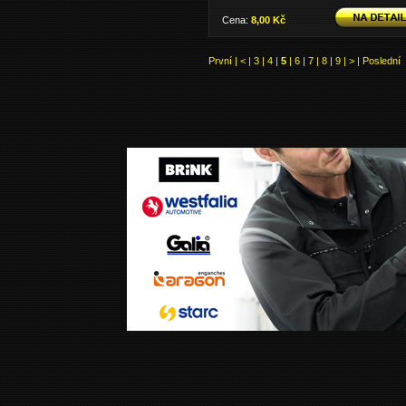
Cena:
8,00 Kč
První
|
<
|
3
|
4
|
5
|
6
|
7
|
8
|
9
|
>
|
Poslední