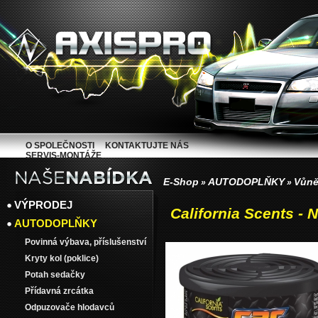
O SPOLEČNOSTI
KONTAKTUJTE NÁS
SERVIS-MONTÁŽE
E-Shop
AUTODOPLŇKY
Vůně
»
»
VÝPRODEJ
California Scents - 
AUTODOPLŇKY
Povinná výbava, příslušenství
Kryty kol (poklice)
Potah sedačky
Přídavná zrcátka
Odpuzovače hlodavců