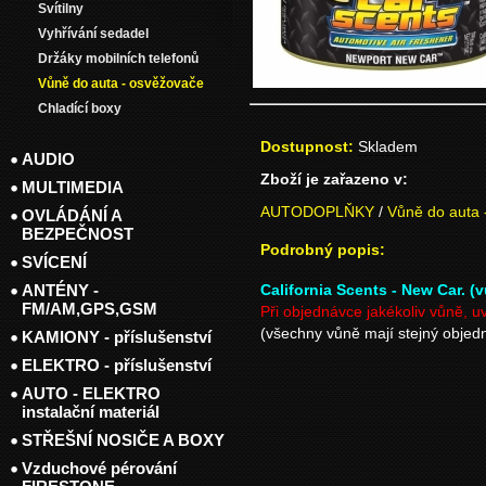
Svítilny
Vyhřívání sedadel
Držáky mobilních telefonů
Vůně do auta - osvěžovače
Chladící boxy
Dostupnost:
Skladem
AUDIO
Zboží je zařazeno v:
MULTIMEDIA
AUTODOPLŇKY
/
Vůně do auta 
OVLÁDÁNÍ A
BEZPEČNOST
Podrobný popis:
SVÍCENÍ
ANTÉNY -
California Scents - New Car. (
FM/AM,GPS,GSM
Při objednávce jakékoliv vůně, u
(všechny vůně mají stejný objedn
KAMIONY - příslušenství
ELEKTRO - příslušenství
AUTO - ELEKTRO
instalační materiál
STŘEŠNÍ NOSIČE A BOXY
Vzduchové pérování