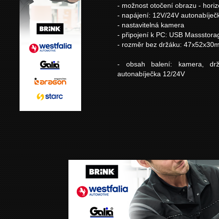
- možnost otočení obrazu - horiz
- napájení: 12V/24V autonabíječ
- nastavitelná kamera
- připojení k PC: USB Massstorag
- rozměr bez držáku: 47x52x30
- obsah balení: kamera, dr
autonabíječka 12/24V