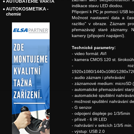
AUTOBATERIE VARTA
indikace stavu LED diodou.
AUTOKOSMETIKA -
Připojení k PC je pomocí USB ko
chemie
Možnost nastavení data a čas
razítko" v obraze. Záznam pro
přemazávají staré záznamy. N
kamery (připojení napájení).
Technické parametry:
- video formát: AVI
- kamera CMOS 120 st. širokoúh
- rozliš
1920x1080/1440x1080/1280x720
- audio záznam i přehrávání
- záznamové medium: microSD 
- automatické přemazávání star
- automatické spuštění nahrávání
- možnost spuštění nahrávání d
- G senzor
- odpojení displeje po 1/3/5min
- přísvit - 6 IR LED
- nahrávání v sekcích 1/3/5 min.
- výstup: USB 2.0