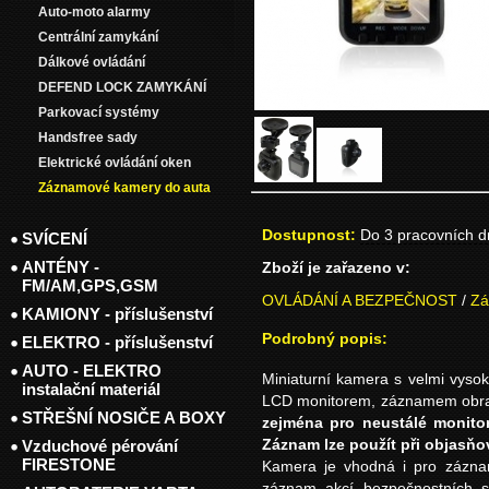
Auto-moto alarmy
Centrální zamykání
Dálkové ovládání
DEFEND LOCK ZAMYKÁNÍ
Parkovací systémy
Handsfree sady
Elektrické ovládání oken
Záznamové kamery do auta
Dostupnost:
Do 3 pracovních 
SVÍCENÍ
ANTÉNY -
Zboží je zařazeno v:
FM/AM,GPS,GSM
OVLÁDÁNÍ A BEZPEČNOST
/
Zá
KAMIONY - příslušenství
Podrobný popis:
ELEKTRO - příslušenství
AUTO - ELEKTRO
Miniaturní kamera s velmi vyso
instalační materiál
LCD monitorem, záznamem obraz
STŘEŠNÍ NOSIČE A BOXY
zejména pro neustálé monitor
Vzduchové pérování
Záznam lze použít při objasňo
FIRESTONE
Kamera je vhodná i pro záznam
záznam akcí bezpečnostních sl