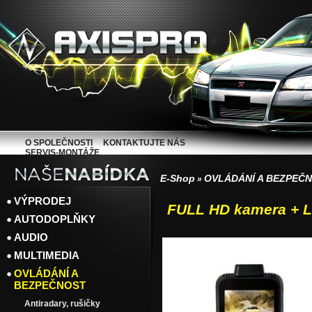
O SPOLEČNOSTI
KONTAKTUJTE NÁS
SERVIS-MONTÁŽE
E-Shop
OVLÁDÁNÍ A BEZPEČ
»
VÝPRODEJ
FULL HD kamera + 
AUTODOPLŇKY
AUDIO
MULTIMEDIA
OVLÁDÁNÍ A
BEZPEČNOST
Antiradary, rušičky