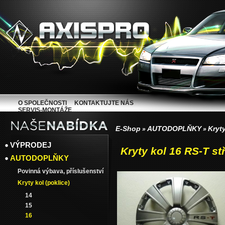
O SPOLEČNOSTI
KONTAKTUJTE NÁS
SERVIS-MONTÁŽE
E-Shop
AUTODOPLŇKY
Kryty
»
»
VÝPRODEJ
Kryty kol 16 RS-T st
AUTODOPLŇKY
Povinná výbava, příslušenství
Kryty kol (poklice)
14
15
16