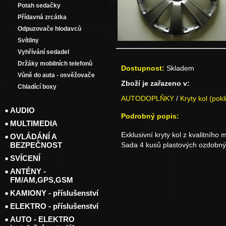
Potah sedačky
Přídavná zrcátka
Odpuzovače hlodavců
Svítilny
Vyhřívání sedadel
Držáky mobilních telefonů
Dostupnost:
Skladem
Vůně do auta - osvěžovače
Zboží je zařazeno v:
Chladící boxy
AUTODOPLŇKY
/
Kryty kol (pokl
AUDIO
Podrobný popis:
MULTIMEDIA
Exklusivní kryty kol z kvalitního 
OVLÁDÁNÍ A
BEZPEČNOST
Sada 4 kusů plastových ozdobný
SVÍCENÍ
ANTÉNY -
FM/AM,GPS,GSM
KAMIONY - příslušenství
ELEKTRO - příslušenství
AUTO - ELEKTRO